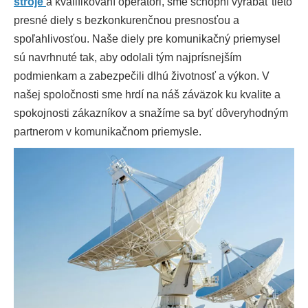
stroje
a kvalifikovaní operátori, sme schopní vyrábať tieto
presné diely s bezkonkurenčnou presnosťou a
spoľahlivosťou. Naše diely pre komunikačný priemysel
sú navrhnuté tak, aby odolali tým najprísnejším
podmienkam a zabezpečili dlhú životnosť a výkon. V
našej spoločnosti sme hrdí na náš záväzok ku kvalite a
spokojnosti zákazníkov a snažíme sa byť dôveryhodným
partnerom v komunikačnom priemysle.