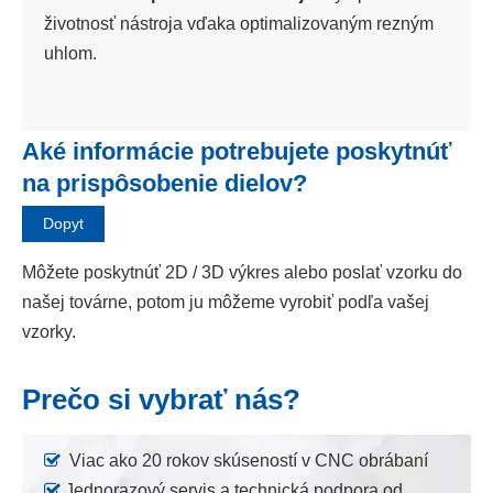
životnosť nástroja vďaka optimalizovaným rezným
uhlom.
Aké informácie potrebujete poskytnúť
na prispôsobenie dielov?
Dopyt
Môžete poskytnúť 2D / 3D výkres alebo poslať vzorku do
našej továrne, potom ju môžeme vyrobiť podľa vašej
vzorky.
Prečo si vybrať nás?

Viac ako 20 rokov skúseností v CNC obrábaní

Jednorazový servis a technická podpora od