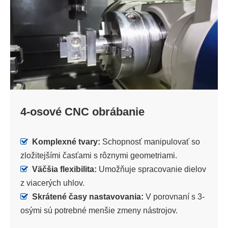
4-osové CNC obrábanie

Komplexné tvary:
Schopnosť manipulovať so
zložitejšími časťami s rôznymi geometriami.

Väčšia flexibilita:
Umožňuje spracovanie dielov
z viacerých uhlov.

Skrátené časy nastavovania:
V porovnaní s 3-
osými sú potrebné menšie zmeny nástrojov.