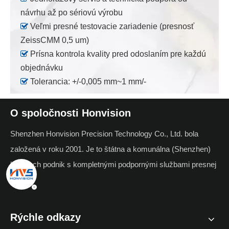
návrhu až po sériovú výrobu

Veľmi presné testovacie zariadenie (presnosť
ZeissCMM 0,5 um)

Prísna kontrola kvality pred odoslaním pre každú
objednávku

Tolerancia: +/-0,005 mm~1 mm/-
O spoločnosti Honvision
Shenzhen Honvision Precision Technology Co., Ltd. bola
založená v roku 2001. Je to štátna a komunálna (Shenzhen)
high-tech podnik s kompletnými podpornými službami presnej
výroby.
Rýchle odkazy