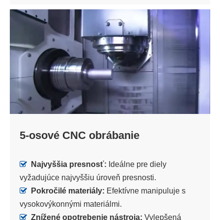
5-osové CNC obrábanie

Najvyššia presnosť:
Ideálne pre diely
vyžadujúce najvyššiu úroveň presnosti.

Pokročilé materiály:
Efektívne manipuluje s
vysokovýkonnými materiálmi.

Znížené opotrebenie nástroja:
Vylepšená