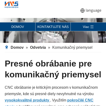
DOMOV
KONTAKTUJTE NÁS
Viac
Domov
»
Odvetvia
»
Komunikačný priemysel
Presné obrábanie pre
komunikačný priemysel
CNC obrábanie je kritickým procesom v komunikačnom
priemysle, kde sú presné diely nevyhnutné na výrobu
vysokokvalitné produkty
. Využitím
pokročilé CNC