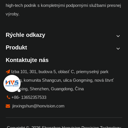
high-tech podnik s kompletnými podpornými službami presnej
výroby.
Rýchle odkazy
Produkt
Kontaktujte nás
Izba 101, 301, budova 5, oblasť C, priemyselný park

Liantang, komunita Shangcun, ulica Gongming, nová štvrť
Guangming, Shenzhen, Guangdong, Čína
+86- 13652357533

jinxingshun@honvision.com

Copyright ©
2026
Shenzhen Honvision Precision Technology