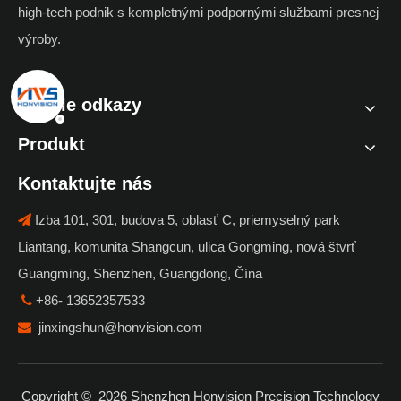
high-tech podnik s kompletnými podpornými službami presnej
výroby.
Rýchle odkazy
Produkt
Kontaktujte nás
Izba 101, 301, budova 5, oblasť C, priemyselný park

Liantang, komunita Shangcun, ulica Gongming, nová štvrť
Guangming, Shenzhen, Guangdong, Čína
+86- 13652357533

jinxingshun@honvision.com

Copyright ©
2026
Shenzhen Honvision Precision Technology