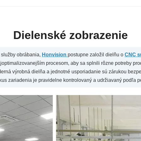
Dielenské zobrazenie
 služby obrábania,
Honvision
postupne založil dielňu o
CNC s
joptimalizovanejším procesom, aby sa splnili rôzne potreby pro
rná výrobná dielňa a jednotné usporiadanie sú zárukou bezpečn
kus zariadenia je pravidelne kontrolovaný a udržiavaný podľa p