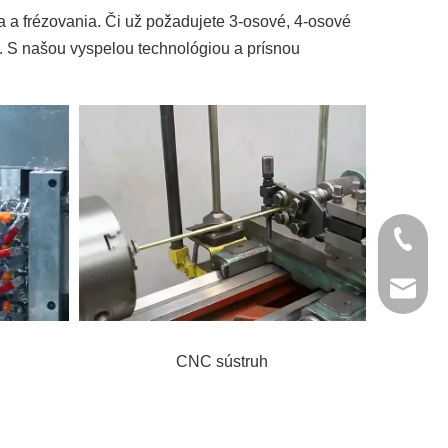
a frézovania. Či už požadujete 3-osové, 4-osové
y. S našou vyspelou technológiou a prísnou
+86- 13
jinxing
CNC sústruh