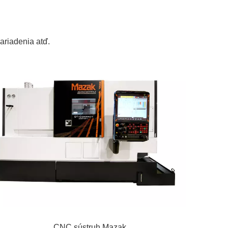
ariadenia atď.
CNC sústruh Mazak