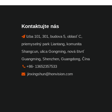
Kontaktujte nás
Izba 101, 301, budova 5, oblasť C,

priemyselný park Liantang, komunita
Shangcun, ulica Gongming, nová štvrť
Guangming, Shenzhen, Guangdong, Čína
+86- 13652357533

jinxingshun@honvision.com
