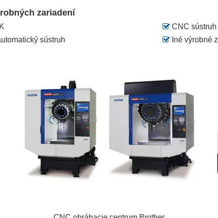
robných zariadení
K

CNC sústruh
tomatický sústruh

Iné výrobné z
CNC obrábacie centrum Brother