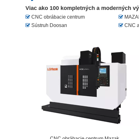
Viac ako 100
kompletných a moderných vý

CNC obrábacie centrum

MAZA

Sústruh Doosan

CNC au
CNC obrábacie centrum Mazak