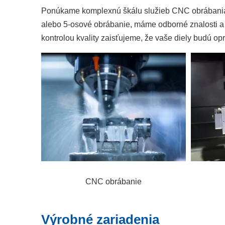
Ponúkame komplexnú škálu služieb CNC obrábania, 
alebo 5-osové obrábanie, máme odborné znalosti a v
kontrolou kvality zaisťujeme, že vaše diely budú op
CNC obrábanie
Výrobné zariadenia