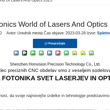
rld Of Lasers And Optics 2023
onics World of Lasers And Optics
0
Avtor: Urednik mesta Čas objave: 2023-03-28 Izvor:
Spletn
Povprašajte
Shenzhen Honvision Precision Technology Co., Ltd.
alec preciznih CNC obdelav smo z veseljem sodelov
a FOTONIKA SVET LASERJEV IN OPT
st, da svoje najnovejše izdelke in tehnologije predstavimo