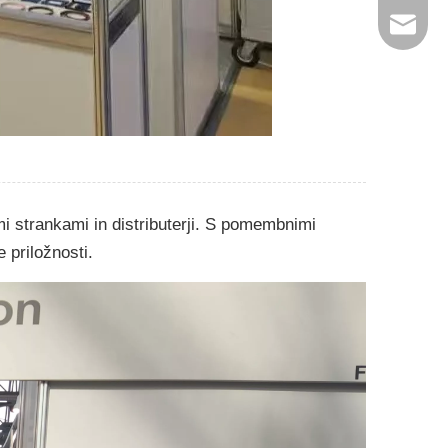
jinxing
i strankami in distributerji. S pomembnimi
 priložnosti.