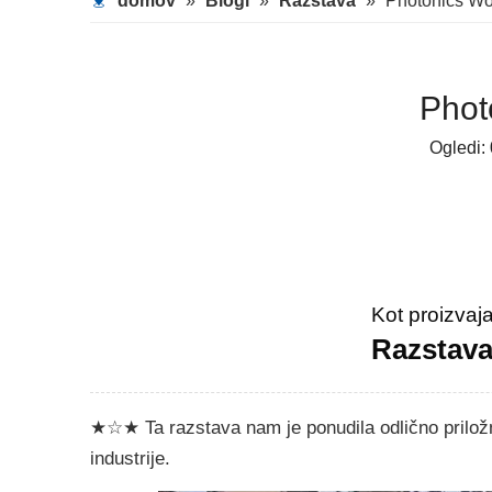
domov
»
Blogi
»
Razstava
»
Photonics Wo
Phot
Ogledi:
Kot proizvaj
Razstav
★☆★ Ta razstava nam je ponudila odlično priložno
industrije.