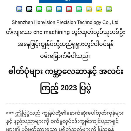
Shenzhen Honvision Precision Technology Co., Ltd.
တိကျသော cnc machining တွင်ထုတ်လုပ်သူတစ်ဦး
အနေဖြင့်ကျွန်ုပ်တို့သည်ရုရှားတွင်ပါဝင်ရန်
ဝမ်းမြောက်မိပါသည်။
ဓါတ်ပုံများ ကမ္ဘာ့လေဆာနှင့် အလင်း
ကြည့် 2023 ပြပွဲ
★☆★ ဤပြပွဲသည် ကျွန်ုပ်တို့၏နောက်ဆုံးပေါ်ထုတ်ကုန်များ
နှင့် နည်းပညာများကို စက်မှုလုပ်ငန်းကျွမ်းကျင်ပညာရှင်
များ၏ ပစ်မှတ်ထားသော ပရိတ်သတ်များကို ပြသရန်