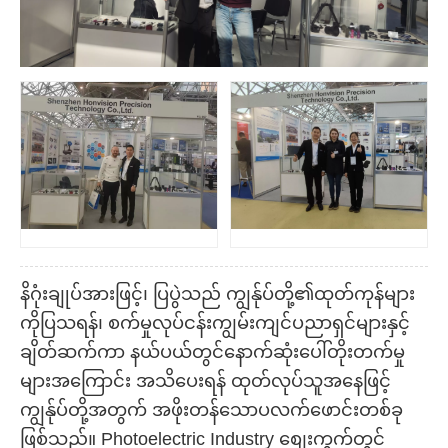
နိဂုံးချုပ်အားဖြင့်၊ ပြပွဲသည် ကျွန်ုပ်တို့၏ထုတ်ကုန်များ
ကိုပြသရန်၊ စက်မှုလုပ်ငန်းကျွမ်းကျင်ပညာရှင်များနှင့်
ချိတ်ဆက်ကာ နယ်ပယ်တွင်နောက်ဆုံးပေါ်တိုးတက်မှု
များအကြောင်း အသိပေးရန် ထုတ်လုပ်သူအနေဖြင့်
ကျွန်ုပ်တို့အတွက် အဖိုးတန်သောပလက်ဖောင်းတစ်ခု
ဖြစ်သည်။ Photoelectric Industry စျေးကွက်တွင်