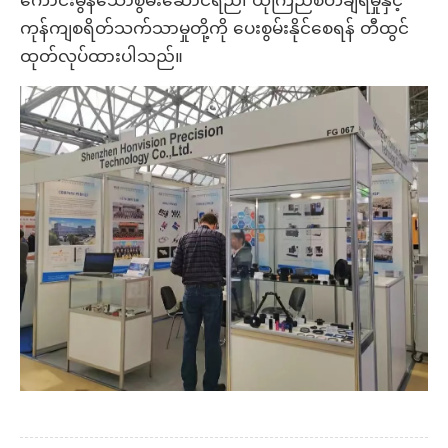
ကောင်းမွန်သောစွမ်းဆောင်ရည်၊ ယုံကြည်စိတ်ချရမှုနှင့်
ကုန်ကျစရိတ်သက်သာမှုတို့ကို ပေးစွမ်းနိုင်စေရန် တီထွင်
ထုတ်လုပ်ထားပါသည်။