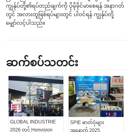
ကျွန်ုပ်တို့၏ရပ်တည်ချက်ကို ပိုမိုခိုင်မာစေရန် အနာဂတ်
တွင် အလားတူဖြစ်ရပ်များတွင် ပါဝင်ရန် ကျွန်ုပ်တို့
မျှော်လင့်ပါသည်။
ဆက်စပ်သတင်း
GLOBAL INDUSTRIE
SPIE ဓာတ်ပုံများ
2026 တွင် Honvision
အနောက် 2025