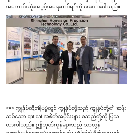
အကောင်းဆုံးအခွင့်အရေးတစ်ရပ်ကို ပေးထားပါသည်။
★☆★ ကျွန်ုပ်တို့၏ပြပွဲတွင် ကျွန်ုပ်တို့သည် ကျွန်ုပ်တို့၏ ဆန်း
သစ်သော optical အစိတ်အပိုင်းများ စသည်တို့ကို ပြသ
ထားပါသည်။ ဤထုတ်ကုန်များသည် သာလွန်