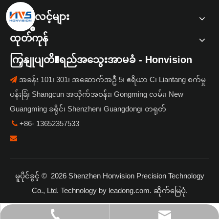
အမြန်လင့်များ
ထုတ်ကုန်
ကြှနျုပျတိ�ရည်အသွေးအာမခံ - Honvision
အခန်း 101၊ 301၊ အဆောက်အဦ 5၊ ဧရိယာ C၊ Liantang စက်မှု

ပန်းခြံ၊ Shangcun အသိုက်အဝန်း၊ Gongming လမ်း၊ New
Guangming ခရိုင်၊ Shenzhen၊ Guangdong၊ တရုတ်
+86- 13652357533


မူပိုင်ခွင့် ©
2026
Shenzhen Honvision Precision Technology
Co., Ltd. Technology by
leadong.com
.
ဆိုက်မြေပုံ
.
+86- 13652357533