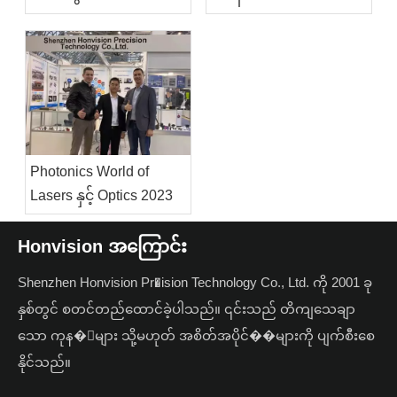
Photonics World of
Lasers နှင့် Optics 2023
Honvision အကြောင်း
Shenzhen Honvision Pr�ision Technology Co., Ltd. ကို 2001 ခု
နှစ်တွင် စတင်တည်ထောင်ခဲ့ပါသည်။ ၎င်းသည် တိကျသေချာ
သော ကုန�ာများ သို့မဟုတ် အစိတ်အပိုင်��များကို ပျက်စီးစေ
နိုင်သည်။