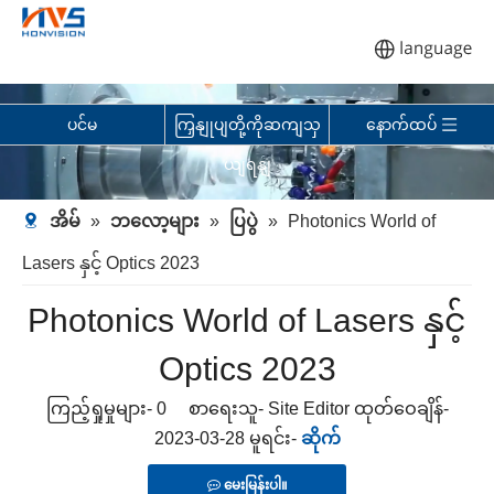
ပင်မ
ကြှနျုပျတို့ကိုဆကျသှ
နောက်ထပ်
ယျရနျ
အိမ်
»
ဘလော့များ
»
ပြပွဲ
»
Photonics World of
Lasers နှင့် Optics 2023
Photonics World of Lasers နှင့်
Optics 2023
ကြည့်ရှုမှုများ-
0
စာရေးသူ- Site Editor ထုတ်ဝေချိန်-
2023-03-28 မူရင်း-
ဆိုက်
မေးမြန်းပါ။