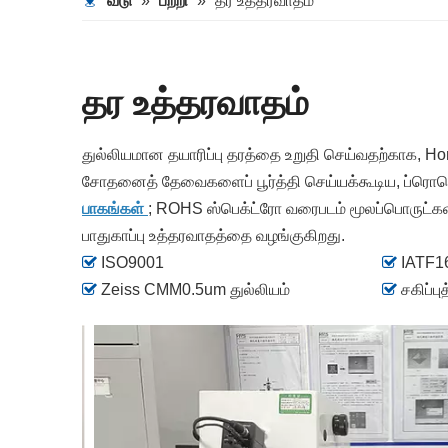
வீடு
»
பற்றி
»
தர உத்தரவாதம்
தர உத்தரவாதம்
துல்லியமான தயாரிப்பு தரத்தை உறுதி செய்வதற்காக, Ho
சோதனைத் தேவைகளைப் பூர்த்தி செய்யக்கூடிய, ப்ரொஜெக்
பாகங்கள்
; ROHS ஸ்பெக்ட்ரோ வரைபடம் மூலப்பொருட்கள் ம
பாதுகாப்பு உத்தரவாதத்தை வழங்குகிறது.

ISO9001

IATF1

Zeiss CMM0.5um துல்லியம்

சகிப்ப