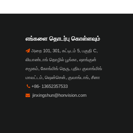
எங்களை தொடர்பு கொள்ளவும்
அறை 101, 301, கட்டிடம் 5, பகுதி C,

லியாண்டாங் தொழில் பூங்கா, ஷாங்குன்
சமூகம், கோங்மிங் தெரு, புதிய குவாங்மிங்
மாவட்டம், ஷென்சென், குவாங்டாங், சீனா
+86- 13652357533

jinxingshun@honvision.com
