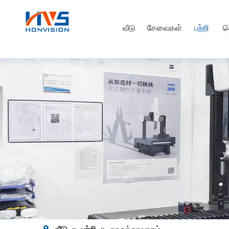
வீடு
சேவைகள்
பற்றி
த