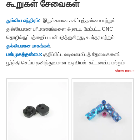
கூறுகள் சேவைகள்
துல்லிய எந்திரம்:
இறுக்கமான சகிப்புத்தன்மை மற்றும்
துல்லியமான பரிமாணங்களை அடைய மேம்பட்ட CNC
தொழில்நுட்பத்தைப் பயன்படுத்துகிறது, உயர்தர மற்றும்
துல்லியமான பாகங்கள்
.
பன்முகத்தன்மை:
குறிப்பிட்ட வடிவமைப்புத் தேவைகளைப்
பூர்த்தி செய்ய தனித்துவமான வடிவியல், கட்டமைப்பு மற்றும்
விவரக்குறிப்புகளுடன் தனிப்பயனாக்கப்பட்ட பகுதிகளை
show more
உருவாக்கும் திறன் கொண்டது.
வளைந்து கொடுக்கும் தன்மை:
பரந்த அளவிலான
பொருட்களுடன் பணிபுரியும் திறனை வழங்குகிறது
உலோகங்கள்
,
பிளாஸ்டிக்
மற்றும் கலவைகள், உணவு
பல்வேறு பயன்பாட்டு
தேவைகள்
.
செயல்திறன்:
தானியங்கு செயல்முறைகள் மற்றும் உகந்த
பணிப்பாய்வுகள் உற்பத்தி நேரத்தைக் குறைக்கின்றன,
முன்னணி நேரங்களைக் குறைக்கின்றன மற்றும் ஒட்டுமொத்த