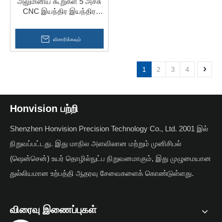
அலுமினிய கூறுகள் 5 அச்சு
CNC இயந்திர இயந்திர
செயல்முறை பாகங்கள்
விசாரிக்கவும்
1
2
3
4
Honvision பற்றி
Shenzhen Honvision Precision Technology Co., Ltd. 2001 இல்
நிறுவப்பட்டது. இது மாநில அளவிலான மற்றும் முனிசிபல்
(ஷென்சென்) உயர் தொழில்நுட்ப நிறுவனமாகும், இது முழுமையான
துல்லியமான உற்பத்தி ஆதரவு சேவைகளைக் கொண்டுள்ளது.
விரைவு இணைப்புகள்