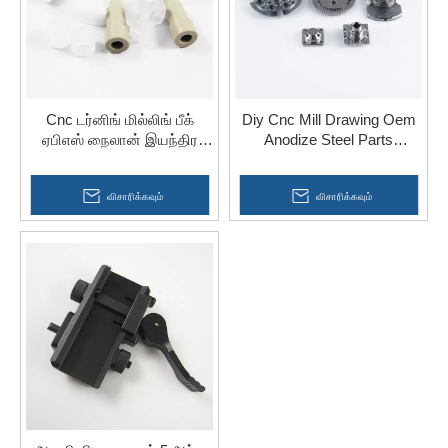
Cnc டர்னிங் மில்லிங் பீக்
Diy Cnc Mill Drawing Oem
ஏபிஎஸ் நைலான் இயந்திர
Anodize Steel Parts
பிளாஸ்டிக் பாகங்கள் வாகனம்
Machining for Gym
விசாரிக்கவும்
விசாரிக்கவும்