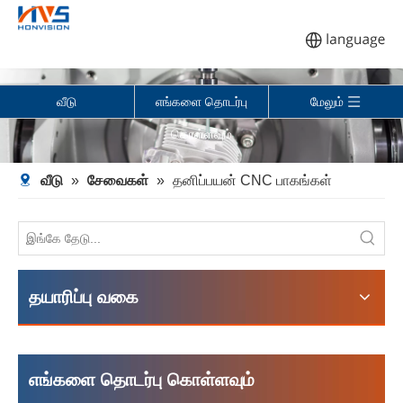
வீடு
எங்களை தொடர்பு
மேலும்
கொள்ளவும்
வீடு
»
சேவைகள்
»
தனிப்பயன் CNC பாகங்கள்
தயாரிப்பு வகை
எங்களை தொடர்பு கொள்ளவும்