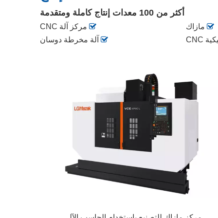
أكثر من 100
معدات إنتاج كاملة ومتقدمة

مازاك

مركز آلة CNC
 CNC

آلة مخرطة دوسان
مركز مازاك للتصنيع باستخدام الحاسب الآلي