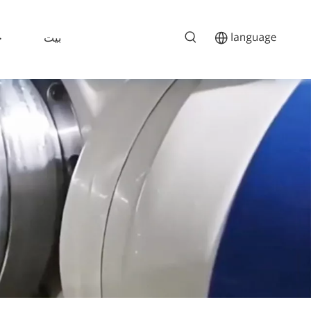
بيت
خ