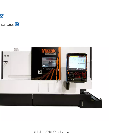
آلة

معدات ال
مخرطة CNC مازاك