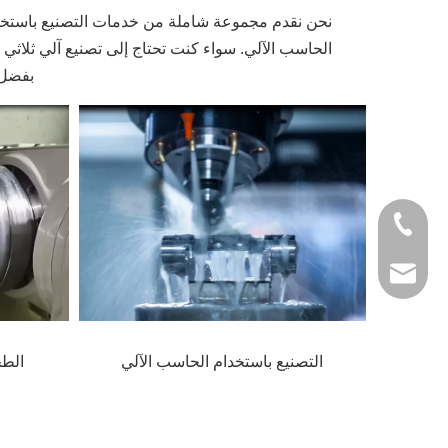
نحن نقدم مجموعة شاملة من خدمات التصنيع باستخدا
الحاسب الآلي. سواء كنت تحتاج إلى تصنيع آلي ثلاثي ا
بفضل ا
+86- 1365235753
jinxingshun@honv
التصنيع باستخدام الحاسب الآلي
الطح