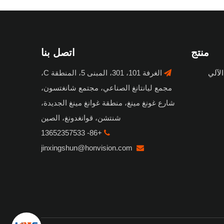
منتج
اتصل بنا
لآلي
الغرفة 101، 301، المبنى 5، المنطقة C،

مجمع ليانتانغ الصناعي، مجتمع شانغتسون،
شارع غونغ مينغ، منطقة غوانغ مينغ الجديدة،
شنتشن، قوانغدونغ، الصين
+86- 13652357533

jinxingshun@honvision.com
