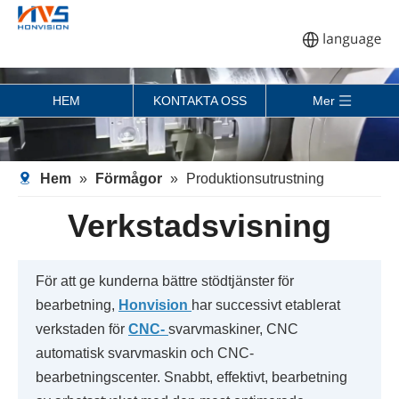
HEM
KONTAKTA OSS
Mer
Hem
»
Förmågor
»
Produktionsutrustning
Verkstadsvisning
För att ge kunderna bättre stödtjänster för
bearbetning,
Honvision
har successivt etablerat
verkstaden för
CNC-
svarvmaskiner, CNC
automatisk svarvmaskin och CNC-
bearbetningscenter. Snabbt, effektivt, bearbetning