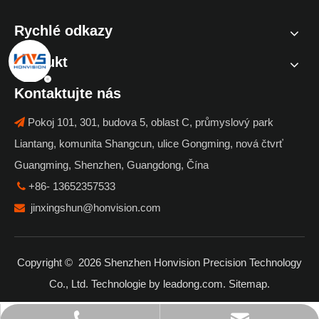
Rychlé odkazy
Produkt
Kontaktujte nás
Pokoj 101, 301, budova 5, oblast C, průmyslový park

Liantang, komunita Shangcun, ulice Gongming, nová čtvrť
Guangming, Shenzhen, Guangdong, Čína
+86- 13652357533

jinxingshun@honvision.com

Copyright ©
2026
Shenzhen Honvision Precision Technology
Co., Ltd. Technologie by
leadong.com
.
Sitemap
.