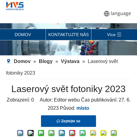
DOMOV
KONTAKTUJTE NÁS
Více
Domov
»
Blogy
»
Výstava
»
Laserový svět
fotoniky 2023
Laserový svět fotoniky 2023
Zobrazení:
0
Autor: Editor webu Čas publikování: 27. 6.
2023 Původ:
místo
Zeptejte se