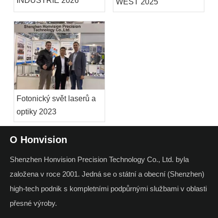
INDUSTRIE 2026
WEST 2025
Fotonický svět laserů a
optiky 2023
O Honvision
Shenzhen Honvision Precision Technology Co., Ltd. byla
založena v roce 2001. Jedná se o státní a obecní (Shenzhen)
high-tech podnik s kompletními podpůrnými službami v oblasti
přesné výroby.