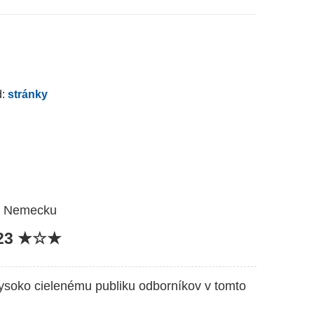
d:
stránky
 v Nemecku
023 ★☆★
vysoko cielenému publiku odborníkov v tomto