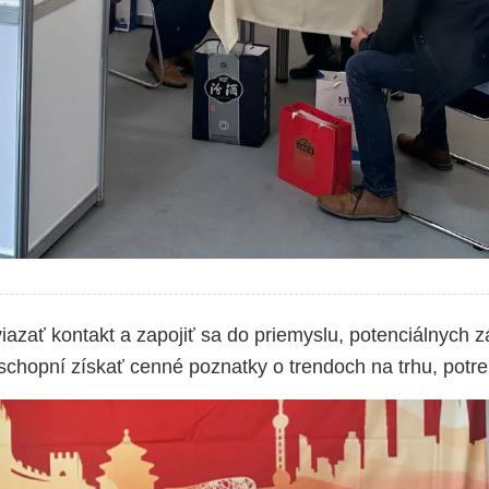
viazať kontakt a zapojiť sa do priemyslu, potenciálnych z
 schopní získať cenné poznatky o trendoch na trhu, potr