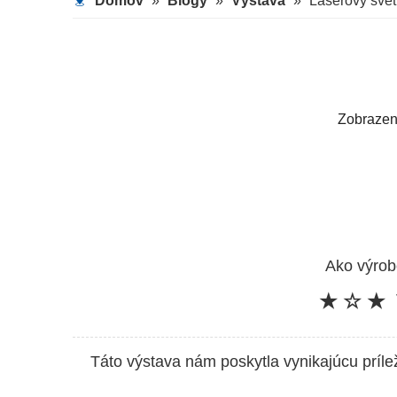
Domov
»
Blogy
»
Výstava
»
Laserový svet
Zobrazen
Ako výrob
★
☆
★
Táto výstava nám poskytla vynikajúcu príle