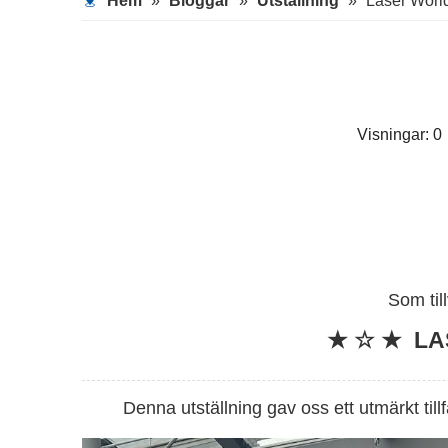
Hem
»
Bloggar
»
Utställning
»
Laser Worl
Visningar:
0
Som til
★
☆
★
LA
Denna utställning gav oss ett utmärkt till