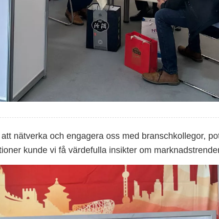
 att nätverka och engagera oss med branschkollegor, pot
tioner kunde vi få värdefulla insikter om marknadstrende