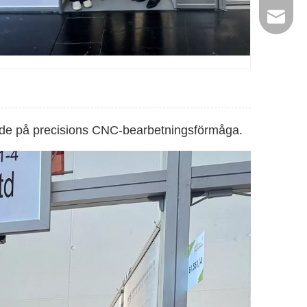
jinxing
isade på precisions CNC-bearbetningsförmåga.