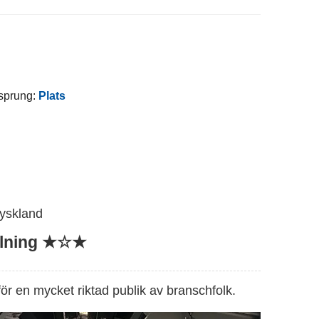
rsprung:
Plats
Tyskland
lning ★☆★
för en mycket riktad publik av branschfolk.