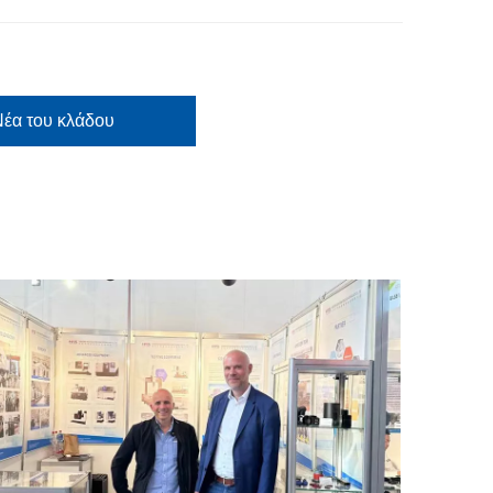
έα του κλάδου