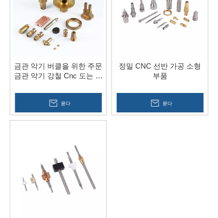
금관 악기 버클을 위한 주문
정밀 CNC 선반 가공 소형
금관 악기 강철 Cnc 도는 선
부품
반 부속
묻다
묻다