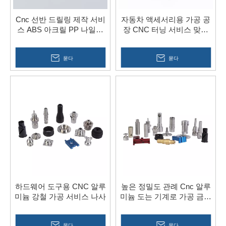
Cnc 선반 드릴링 제작 서비
자동차 액세서리용 가공 공
스 ABS 아크릴 PP 나일론
장 CNC 터닝 서비스 맞춤
플라스틱 부품
부품
묻다
묻다
하드웨어 도구용 CNC 알루
높은 정밀도 관례 Cnc 알루
미늄 강철 가공 서비스 나사
미늄 도는 기계로 가공 금속
304 316 강철 부속
묻다
묻다