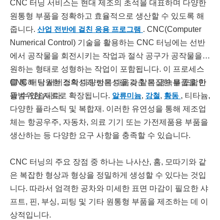
CNC 터닝 서비스는 현대 제조의 초석을 대표하며 다양한
원통형 부품을 정확하고 효율적으로 생산할 수 있도록 해
줍니다.
산업 전반에 걸친 응용 프로그램
. CNC(Computer
Numerical Control) 기술을 활용하는 CNC 터닝에는 선반
에서 공작물을 회전시키는 작업과 절삭 공구가 공작물을
원하는 형태로 성형하는 작업이 포함됩니다. 이 프로세스
를 통해 탁월한 정확성과 반복성을 갖춘 복잡한 부품을 만
CNC 터닝 서비스의 다양성은 다음과 같은 금속을 포함한
들 수 있습니다.
광범위한 재료로 확장됩니다.
알류미늄
,
강철
,
황동
, 티타늄,
다양한 플라스틱 및 복합재. 이러한 유연성을 통해 제조업
체는 항공우주, 자동차, 의료 기기 또는 가전제품용 부품을
생산하는 등 다양한 요구 사항을 충족할 수 있습니다.
CNC 터닝의 주요 장점 중 하나는 나사산, 홈, 모따기와 같
은 복잡한 형상과 형상을 정밀하게 생성할 수 있다는 것입
니다. 따라서 엄격한 공차와 미세한 표면 마감이 필요한 샤
프트, 핀, 부싱, 피팅 및 기타 원통형 부품을 제조하는 데 이
상적입니다.