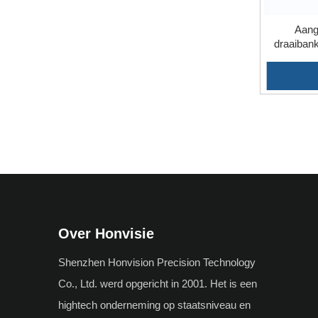
Aang
draaiban
Over Honvisie
Shenzhen Honvision Precision Technology
Co., Ltd. werd opgericht in 2001. Het is een
hightech onderneming op staatsniveau en