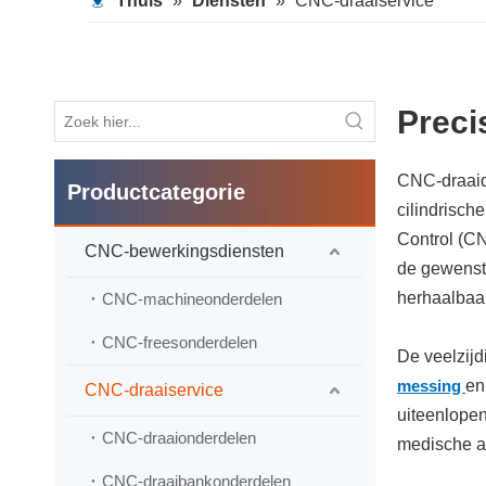
Thuis
»
Diensten
»
CNC-draaiservice
Preci
CNC-draaid
Productcategorie
cilindrisch
Control (CN
CNC-bewerkingsdiensten
de gewenste
herhaalbaa
CNC-machineonderdelen
CNC-freesonderdelen
De veelzijd
messing
en
CNC-draaiservice
uiteenlopen
CNC-draaionderdelen
medische a
CNC-draaibankonderdelen