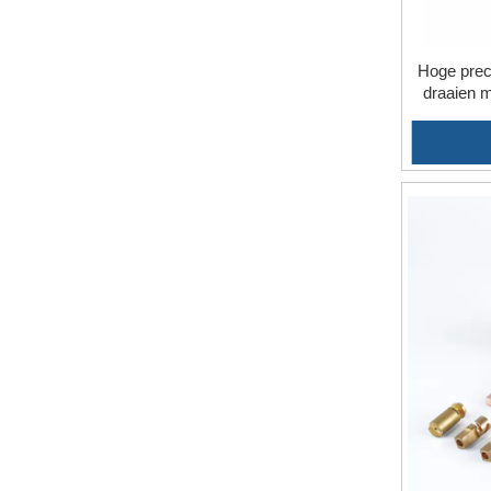
Hoge prec
draaien 
30