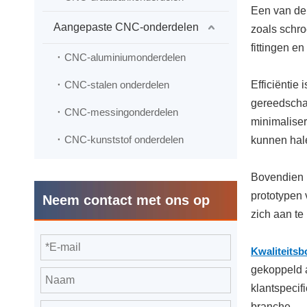
Een van de
Aangepaste CNC-onderdelen
zoals schro
fittingen e
CNC-aluminiumonderdelen
CNC-stalen onderdelen
Efficiënti
gereedschap
CNC-messingonderdelen
minimaliser
CNC-kunststof onderdelen
kunnen hal
Bovendien b
prototypen 
Neem contact met ons op
zich aan te
Kwaliteits
gekoppeld a
klantspecif
branche.