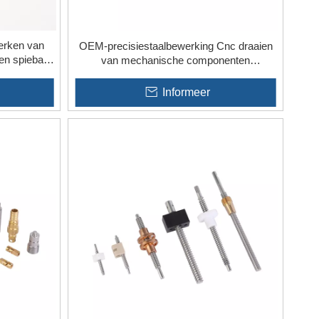
erken van
OEM-precisiestaalbewerking Cnc draaien
len spiebaan
van mechanische componenten
Fabricagediensten
Informeer