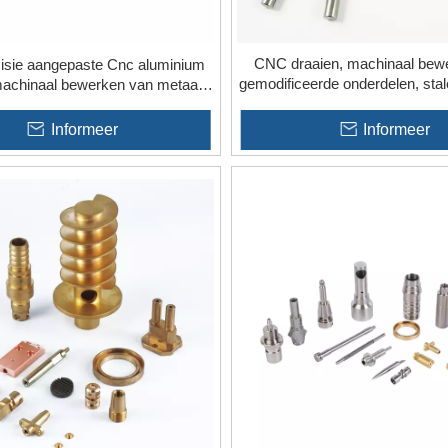
CNC draaien, machinaal bew
isie aangepaste Cnc aluminium
gemodificeerde onderdelen, sta
machinaal bewerken van metaal
China
4 316 stalen onderdelen
Informeer
Informeer