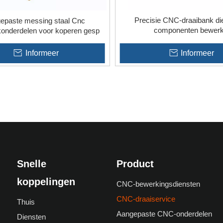
Precisie CNC-draaibank die
epaste messing staal Cnc
componenten bewerk
konderdelen voor koperen gesp
Informeer
Informeer
»
Snelle
Product
koppelingen
CNC-bewerkingsdiensten
CNC-draaiservice
Thuis
Aangepaste CNC-onderdelen
Diensten