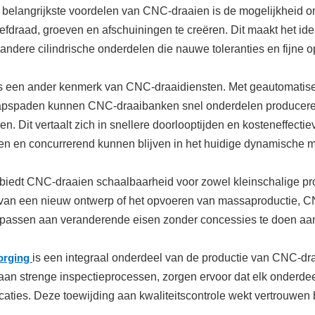
 belangrijkste voordelen van CNC-draaien is de mogelijkheid 
efdraad, groeven en afschuiningen te creëren. Dit maakt het id
n andere cilindrische onderdelen die nauwe toleranties en fijne
e is een ander kenmerk van CNC-draaidiensten. Met geautomati
spaden kunnen CNC-draaibanken snel onderdelen produceren en t
en. Dit vertaalt zich in snellere doorlooptijden en kosteneffecti
en en concurrerend kunnen blijven in het huidige dynamische 
iedt CNC-draaien schaalbaarheid voor zowel kleinschalige prod
van een nieuw ontwerp of het opvoeren van massaproductie, CNC-
 passen aan veranderende eisen zonder concessies te doen aan de
borging
is een integraal onderdeel van de productie van CNC-d
an strenge inspectieprocessen, zorgen ervoor dat elk onderdee
icaties. Deze toewijding aan kwaliteitscontrole wekt vertrouwen b