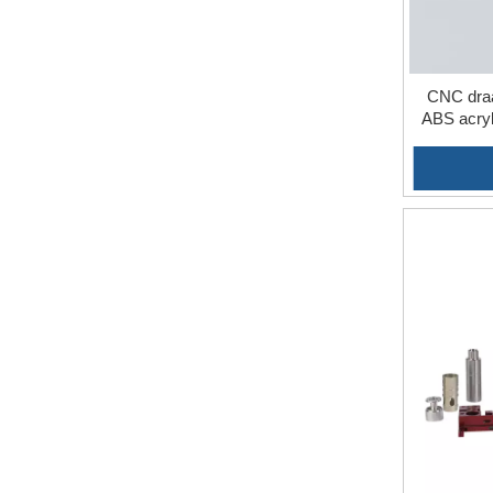
CNC draa
ABS acryl