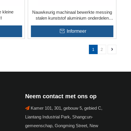
 kleine
Nauwkeurig machinaal bewerkte messing
t
stalen kunststof aluminium onderdelen
CNC-draaibankschroef
Informeer
1
2
Neem contact met ons op
Kamer 101, 301, gebouw 5, gebied C,

Liantang Industrial Park, Shangcun-
gemeenschap, Gongming Street, New