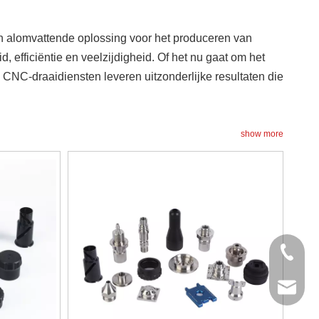
 alomvattende oplossing voor het produceren van
fficiëntie en veelzijdigheid. Of het nu gaat om het
NC-draaidiensten leveren uitzonderlijke resultaten die
show more
+86- 13
jinxing