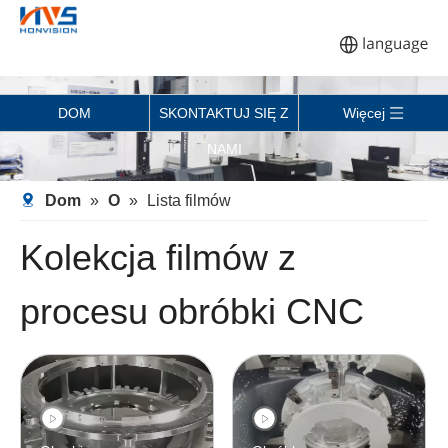
DOM
SKONTAKTUJ SIĘ Z
Więcej
NAMI
Dom
»
O
»
Lista filmów
Kolekcja filmów z
procesu obróbki CNC