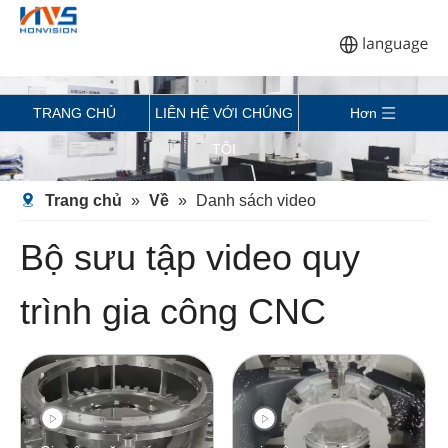
TRANG CHỦ
LIÊN HỆ VỚI CHÚNG
Hơn
TÔI
Trang chủ
»
Về
»
Danh sách video
Bộ sưu tập video quy
trình gia công CNC