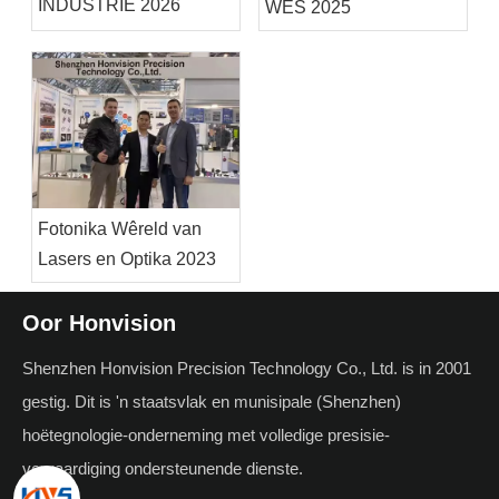
INDUSTRIE 2026
WES 2025
Fotonika Wêreld van
Lasers en Optika 2023
Oor Honvision
Shenzhen Honvision Precision Technology Co., Ltd. is in 2001
gestig. Dit is 'n staatsvlak en munisipale (Shenzhen)
hoëtegnologie-onderneming met volledige presisie-
vervaardiging ondersteunende dienste.