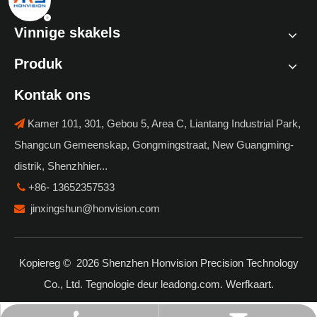
Vinnige skakels
Produk
Kontak ons
Kamer 101, 301, Gebou 5, Area C, Liantang Industrial Park,

Shangcun Gemeenskap, Gongmingstraat, New Guangming-
distrik, Shenzhhier...
+86- 13652357533

jinxingshun@honvision.com

Kopiereg ©
2026
Shenzhen Honvision Precision Technology
Co., Ltd. Tegnologie deur
leadong.com
.
Werfkaart
.