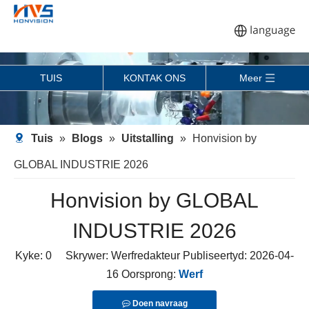
TUIS
KONTAK ONS
Meer
Tuis
»
Blogs
»
Uitstalling
»
Honvision by
GLOBAL INDUSTRIE 2026
Honvision by GLOBAL
INDUSTRIE 2026
Kyke:
0
Skrywer: Werfredakteur Publiseertyd: 2026-04-
16 Oorsprong:
Werf
Doen navraag