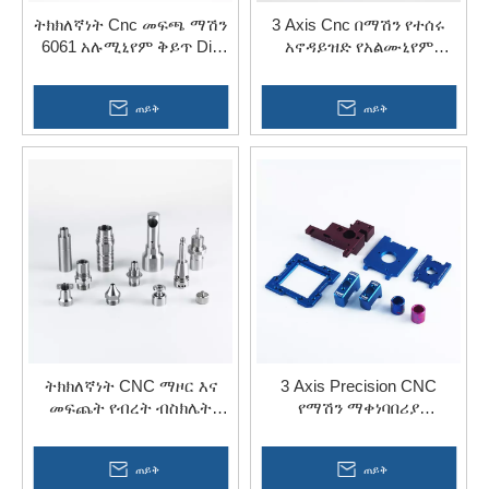
እርምጃዎች እያንዳንዱ መደበኛ ያልሆነ ክፍል ጥብቅ የጥራት
ትክክለኛነት Cnc መፍጫ ማሽን
3 Axis Cnc በማሽን የተሰሩ
6061 አሉሚኒየም ቅይጥ Diy
አኖዳይዝድ የአልሙኒየም
ደረጃዎችን እና የደንበኛ ዝርዝሮችን ማሟላቱን ያረጋግጣሉ።
ክፍሎች
የቢስክሌት ክፍሎች
መላመድ
፡ ባለ 3-ዘንግ፣ 4-ዘንግ ወይም ባለ 5-ዘንግ ማሽነሪ በመጠቀም፣
ጠይቅ
ጠይቅ
እያንዳንዳቸው ልዩ ጥቅሞችን ይሰጣሉ፣ ውስብስብነት፣ ሁለገብነት እና
ትክክለኛነት፣ የተለያዩ የፕሮጀክት ፍላጎቶችን ማሟላትን ጨምሮ።
ትክክለኛነት CNC ማዞር እና
3 Axis Precision CNC
መፍጨት የብረት ብስክሌት
የማሽን ማቀነባበሪያ
ክፍሎች ማቀነባበሪያ
የአሉሚኒየም የቢስክሌት ክፍሎች
አገልግሎት
ጠይቅ
ጠይቅ