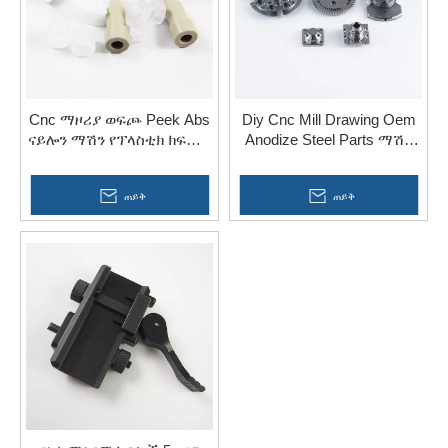
Cnc ማዞሪያ ወፍጮ Peek Abs
Diy Cnc Mill Drawing Oem
ናይሎን ማሽን የፕላስቲክ ክፍሎች
Anodize Steel Parts ማሽን
ለ አውቶሞቲቭ
ለጂም
ጠይቅ
ጠይቅ