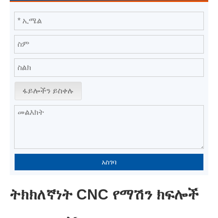
ፋይሎችን ይስቀሉ
አስገባ
ትክክለኛነት CNC የማሽን ክፍሎች