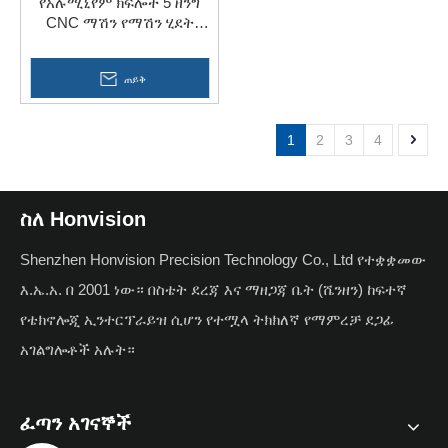
የአሉሚኒየም ክፍሎች 5 ዘንግ
CNC ማሽን የማሽን ሂደት
ክፍሎች
ጠይቅ
1
2
3
4
ስለ Honvision
Shenzhen Honvision Precision Technology Co., Ltd የተቋቋመው
እ.ኤ.አ. በ 2001 ነው። በስቴት ደረጃ እና ማዘጋጃ ቤት (ሼንዘን) ከፍተኛ
የቴክኖሎጂ ኢንተርፕራይዝ ሲሆን የተሟላ ትክክለኛ የማምረቻ ደጋፊ
አገልግሎቶች አሉት።
ፈጣን አገናኞች