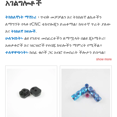
አገልግሎቶች
ትክክለኛነት ማሽነሪ
፡ ጥብቅ መቻቻልን እና ትክክለኛ ልኬቶችን
ለማግኘት የላቀ የCNC ቴክኖሎጂን ይጠቀማል፣ ከፍተኛ ጥራት ያለው
እና
ትክክለኛ ክፍሎች
.
ሁለገብነት፡-
ልዩ የንድፍ መስፈርቶችን ለማሟላት በልዩ ጂኦሜትሪ፣
አወቃቀሮች እና ዝርዝሮች የተበጁ ክፍሎችን ማምረት የሚችል።
ተለዋዋጭነት፡-
ከሰፊ ቁሶች ጋር አብሮ የመስራት ችሎታን ይሰጣል፣
ጨምሮ
ብረቶች
,
ፕላስቲኮች
, እና ውህዶች, በመመገቢያ
የተለያዩ
show more
የመተግበሪያ ፍላጎቶች
.
ቅልጥፍና፡-
አውቶማቲክ ሂደቶች እና የተመቻቹ የስራ ፍሰቶች የምርት
ጊዜን ይቀንሳል፣ የመሪ ጊዜን በመቀነስ እና አጠቃላይ ቅልጥፍናን
ያሻሽላል።
ማበጀት
፡ ለግል የፕሮጀክት ፍላጎቶች የተዘጋጀ፣ የንድፍ ማሻሻያዎችን
እና ማስተካከያዎችን ተግባራዊነት እና አፈጻጸምን ለማመቻቸት
ያስችላል።
የጥራት ማረጋገጫ
፡ ጥብቅ የፍተሻ ሂደቶች እና የጥራት ቁጥጥር