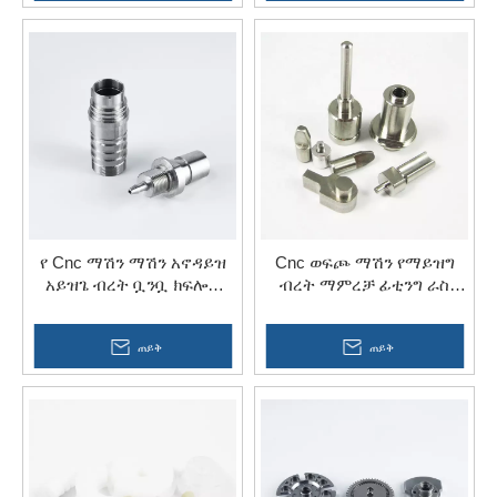
የ Cnc ማሽን ማሽን አኖዳይዝ
Cnc ወፍጮ ማሽን የማይዝግ
አይዝጌ ብረት ቧንቧ ክፍሎች
ብረት ማምረቻ ፊቲንግ ራስ
ለኤሌክትሪክ አገልግሎት
ትክክለኛነትን ክፍሎች
ጠይቅ
ጠይቅ