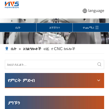
ቤት
አግኙን።
ተጨማሪ
ቤት
»
አገልግሎቶች
ብጁ
የ CNC ክፍሎች
የምርት ምድብ
ያግኙን