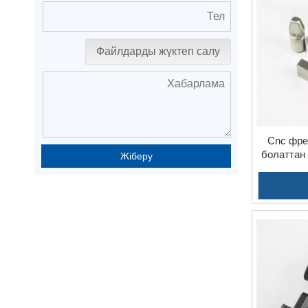
Файлдарды жүктеп салу
Cnc фре
болаттан
Жіберу