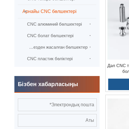
Арнайы CNC бөлшектері
Бей
тал
CNC алюминий бөлшектері
CNC болат бөлшектері
CNC жезден жасалған бөлшектер
CNC пластик бөліктері
Дәл CNC т
бол
Бізбен хабарласыңы