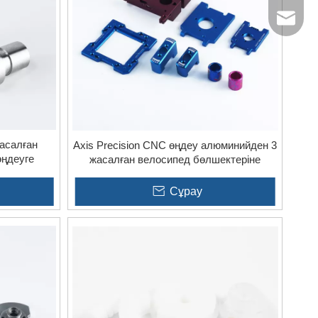
jinxingshun@honv
асалған
3 Axis Precision CNC өңдеу алюминийден
өңдеуге
жасалған велосипед бөлшектеріне
электрлік
қызмет көрсету
ызметтері
Сұрау