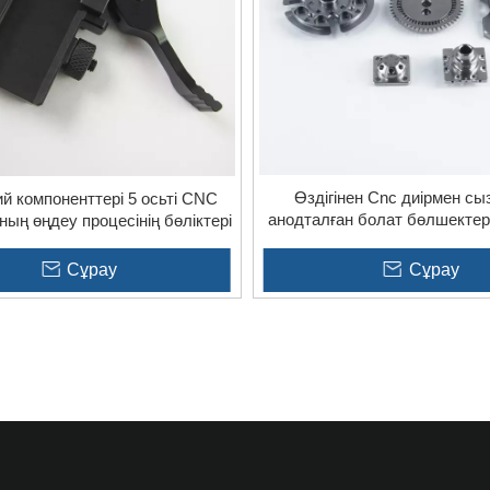
Өздігінен Cnc диірмен с
й компоненттері 5 осьті CNC
анодталған болат бөлшектер
ың өңдеу процесінің бөліктері
залы үшін өңдеу
Сұрау
Сұрау