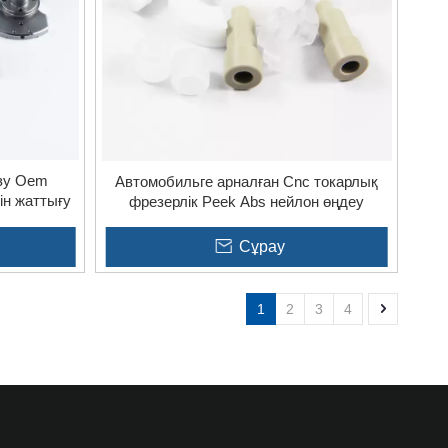
ызу Oem
Автомобильге арналған Cnc токарлық
ін жаттығу
фрезерлік Peek Abs нейлон өңдеу
пластикалық бөлшектер
Сұрау
1
2
3
4