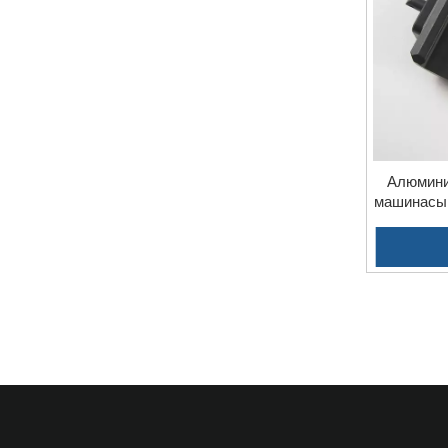
Алюмини
машинасын