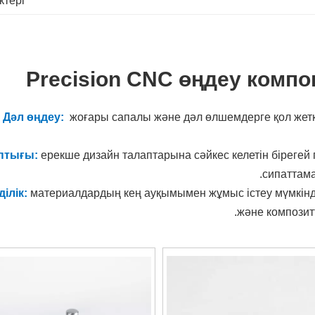
тері
Precision CNC өңдеу компо
Дәл өңдеу:
жоғары сапалы және дәл өлшемдерге қол жет
птығы:
ерекше дизайн талаптарына сәйкес келетін біреге
сипаттама
ілік:
материалдардың кең ауқымымен жұмыс істеу мүмкінд
.
және композит
к:
Автоматтандырылған процестер мен оңтайландырылған жұм
уақыты
еу:
функционалдылық пен өнімділікті оңтайландыру үшін диз
апаны қамтамасыз ету:
Қатаң тексеру процестері мен са