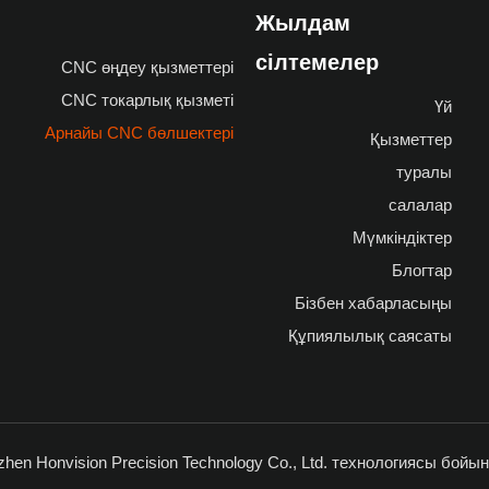
Жылдам
сілтемелер
CNC өңдеу қызметтері
CNC токарлық қызметі
Үй
Арнайы CNC бөлшектері
Қызметтер
туралы
салалар
Мүмкіндіктер
Блогтар
Бізбен хабарласыңы
Құпиялылық саясаты
hen Honvision Precision Technology Co., Ltd. технологиясы бой