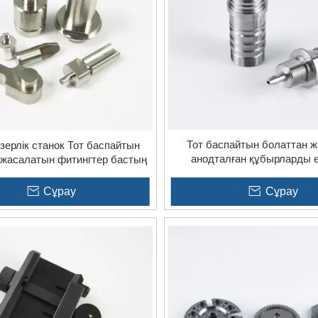
Тот баспайтын болаттан ж
зерлік станок Тот баспайтын
анодталған құбырларды 
 жасалатын фитингтер бастың
арналған Cnc машинасының 
дәл бөлшектері
құрылғыларына арналған қ
Сұрау
Сұрау