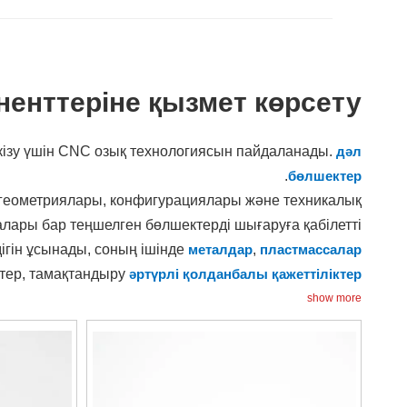
ненттеріне қызмет көрсету
кізу үшін CNC озық технологиясын пайдаланады.
дәл
.
бөлшектер
й геометриялары, конфигурациялары және техникалық
лары бар теңшелген бөлшектерді шығаруға қабілетті.
ігін ұсынады, соның ішінде
металдар
,
пластмассалар
тер, тамақтандыру
әртүрлі қолданбалы қажеттіліктер
ыс процестері өндіріс уақытын қысқартуға, жеткізу
show more
н азайтуға және жалпы тиімділікті арттыруға әкеледі.
айнды өзгертулер мен түзетулерге мүмкіндік беретін
жеке жоба қажеттіліктеріне бейімделген.
паны бақылау шаралары стандартты емес бөліктердің