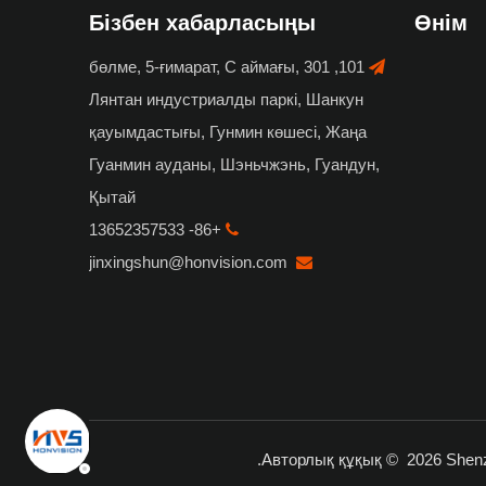
Бізбен хабарласыңы
Өнім
101, 301 бөлме, 5-ғимарат, С аймағы,

Лянтан индустриалды паркі, Шанкун
қауымдастығы, Гунмин көшесі, Жаңа
Гуанмин ауданы, Шэньчжэнь, Гуандун,
Қытай
+86- 13652357533

jinxingshun@honvision.com

.
Авторлық құқық ©
2026
Shenz