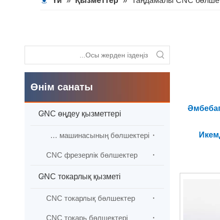
Үй
»
Қызметтер
»
Таңдамалы CNC бөлшек
Өнім санаты
Әмбеба
CNC өңдеу қызметтері
Икемд
CNC машинасының бөлшектері
CNC фрезерлік бөлшектер
Тиімділі
CNC токарлық қызметі
Теңш
CNC токарлық бөлшектер
С
CNC токарь бөлшектері