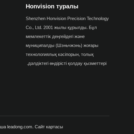
Honvision туралы
Shenzhen Honvision Precision Technology
Co., Ltd. 2001 жылы құрылды. Бұл
мемлекеттік деңгейдегі және
муниципалды (Шэньчжэнь) жоғары
технологиялық кәсіпорын, толық
дәлдіктегі өндірісті қолдау қызметтері.
ынша
leadong.com
.
Сайт картасы