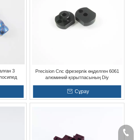
пецификацияларына сәйкес келуін қамтамасыз етеді.
анына қарамастан, олардың әрқайсысы жобаның әртүрлі
және дәлдікті қоса алғанда, нақты артықшылықтарды
ұсынады.
талған
Precision Cnc фрезерлік өңделген 6061
лосипед
алюминий қорытпасының Diy
компоненттері
Сұрау
+86- 1365235753