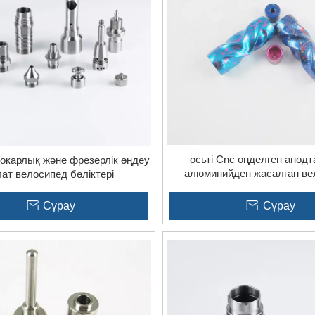
әрқайсысы қатаң сапа стандарттары мен тұтынушы с
імделу:
3 осьті, 4 осьті немесе 5 осьті өңдеуді пайдаланғ
аптарын қанағаттандыратын күрделілікті, әмбебаптылықты 
3 осьті Cnc өңделген анод
окарлық және фрезерлік өңдеу
алюминийден жасалған ве
ат велосипед бөліктері
бөлшектері
Сұрау
Сұрау