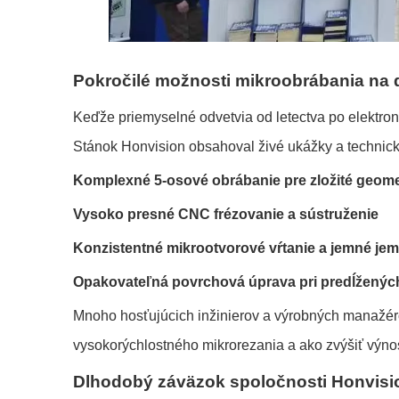
Pokročilé možnosti mikroobrábania na d
Keďže priemyselné odvetvia od letectva po elektro
Stánok Honvision obsahoval živé ukážky a technick
Komplexné 5-osové obrábanie pre zložité geomet
Vysoko presné CNC frézovanie a sústruženie
Konzistentné mikrootvorové vŕtanie a jemné je
Opakovateľná povrchová úprava pri predĺženýc
Mnoho hosťujúcich inžinierov a výrobných manažérov
vysokorýchlostného mikrorezania a ako zvýšiť výnos
Dlhodobý záväzok spoločnosti Honvisio