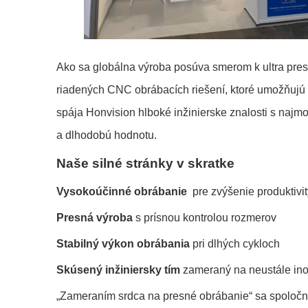
Ako sa globálna výroba posúva smerom k ultra pre
riadených CNC obrábacích riešení, ktoré umožňujú
spája Honvision hlboké inžinierske znalosti s naj
a dlhodobú hodnotu.
Naše silné stránky v skratke
Vysokoúčinné obrábanie
pre zvýšenie produktivit
Presná výroba
s prísnou kontrolou rozmerov
Stabilný výkon obrábania
pri dlhých cykloch
Skúsený inžiniersky tím
zameraný na neustále in
„Zameraním srdca na presné obrábanie“ sa spoločnosť