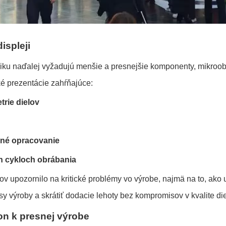
ispleji
niku naďalej vyžadujú menšie a presnejšie komponenty, mikroob
é prezentácie zahŕňajúce:
rie dielov
mné opracovanie
h cykloch obrábania
 upozornilo na kritické problémy vo výrobe, najmä na to, ako u
y výroby a skrátiť dodacie lehoty bez kompromisov v kvalite die
n k presnej výrobe