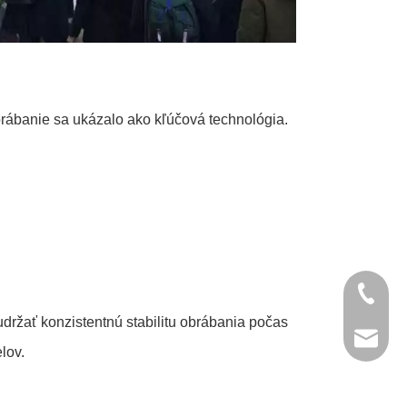
rábanie sa ukázalo ako kľúčová technológia.
+86- 13
držať konzistentnú stabilitu obrábania počas
jinxing
lov.