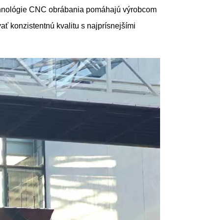
technológie CNC obrábania pomáhajú výrobcom
ť konzistentnú kvalitu s najprísnejšími