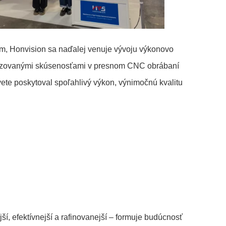
m, Honvision sa naďalej venuje vývoju výkonovo
ializovanými skúsenosťami v presnom CNC obrábaní
ete poskytoval spoľahlivý výkon, výnimočnú kvalitu
í, efektívnejší a rafinovanejší – formuje budúcnosť