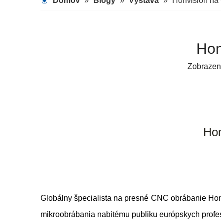
Domov
»
Blogy
»
Výstava
»
Honvision n
Hon
Zobrazen
Ho
Globálny špecialista na presné CNC obrábanie Hon
mikroobrábania nabitému publiku európskych profesi