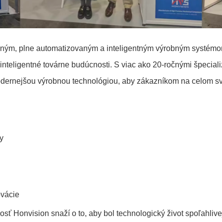
sným, plne automatizovaným a inteligentným výrobným systémo
 inteligentné továrne budúcnosti. S viac ako 20-ročnými špec
modernejšou výrobnou technológiou, aby zákazníkom na celom sv
y
ovácie
 Honvision snaží o to, aby bol technologický život spoľahlivejš