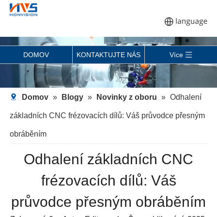
DOMOV
KONTAKTUJTE NÁS
Více
Domov
»
Blogy
»
Novinky z oboru
»
Odhalení
základních CNC frézovacích dílů: Váš průvodce přesným
obráběním
Odhalení základních CNC
frézovacích dílů: Váš
průvodce přesným obráběním