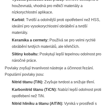
houževnatá, vhodná pro měkčí materiály a
nízkorychlostní aplikace.
Karbid:
Tvrdší a odolnější proti opotřebení než HSS,
ideální pro vysokorychlostní obrábění a tvrdší
materiály.
Keramika a cermety:
Používá se pro velmi rychlé
obrábění tvrdých materiálů, ale křehčích.
Slitiny kobaltu:
Poskytují lepší tepelnou odolnost pro
náročné práce.
Povlaky zvyšují trvanlivost nástroje a účinnost řezání.
Populární povlaky jsou:
Nitrid titanu (TiN):
Zvyšuje tvrdost a snižuje tření.
Karbonitrid titanu (TiCN):
Nabízí lepší odolnost proti
opotřebení než TiN.
Nitrid hliníku a titanu (AlTiN):
Vyniká v prostředí s