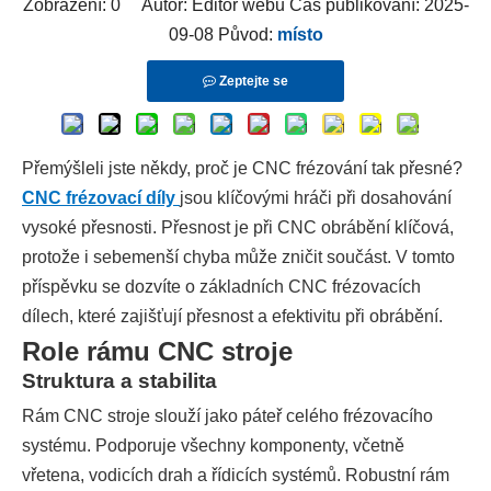
Zobrazení:
0
Autor: Editor webu Čas publikování: 2025-
09-08 Původ:
místo
Zeptejte se
Přemýšleli jste někdy, proč je CNC frézování tak přesné?
CNC frézovací díly
jsou klíčovými hráči při dosahování
vysoké přesnosti. Přesnost je při CNC obrábění klíčová,
protože i sebemenší chyba může zničit součást. V tomto
příspěvku se dozvíte o základních CNC frézovacích
dílech, které zajišťují přesnost a efektivitu při obrábění.
Role rámu CNC stroje
Struktura a stabilita
Rám CNC stroje slouží jako páteř celého frézovacího
systému. Podporuje všechny komponenty, včetně
vřetena, vodicích drah a řídicích systémů. Robustní rám