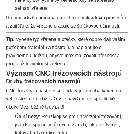
měla by být rychle vyměněna, aby se zabránilo
selhání vřetena.
Rutinní údržba pomáhá předcházet nákladným prostojům
a zajišťuje, že vřeteno pracuje se špičkovou účinností.
Tip:
Vyberte typ vřetena a otáčky, které odpovídají vašim
potřebám materiálu a nástrojů, a naplánujte si
pravidelnou údržbu, abyste maximalizovali přesnost a
prodloužili životnost vřetena.
Význam CNC frézovacích nástrojů
Druhy frézovacích nástrojů
CNC frézovací nástroje se dodávají v mnoha tvarech a
velikostech, z nichž každý je navržen pro specifické
úkoly. Mezi běžné typy patří:
Čelní frézy:
Používají se pro univerzální frézování,
jsou k dispozici v různých tvarech, jako je čtverec,
kulový hrot a rádius rohu.