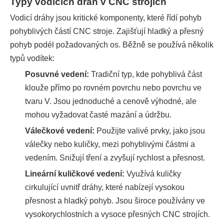
Typy vodicích drah v CNC strojích
Vodicí dráhy jsou kritické komponenty, které řídí pohyb
pohyblivých částí CNC stroje. Zajišťují hladký a přesný
pohyb podél požadovaných os. Běžně se používá několik
typů vodítek:
Posuvné vedení:
Tradiční typ, kde pohyblivá část
klouže přímo po rovném povrchu nebo povrchu ve
tvaru V. Jsou jednoduché a cenově výhodné, ale
mohou vyžadovat časté mazání a údržbu.
Válečkové vedení:
Použijte valivé prvky, jako jsou
válečky nebo kuličky, mezi pohyblivými částmi a
vedením. Snižují tření a zvyšují rychlost a přesnost.
Lineární kuličkové vedení:
Využívá kuličky
cirkulující uvnitř dráhy, které nabízejí vysokou
přesnost a hladký pohyb. Jsou široce používány ve
vysokorychlostních a vysoce přesných CNC strojích.