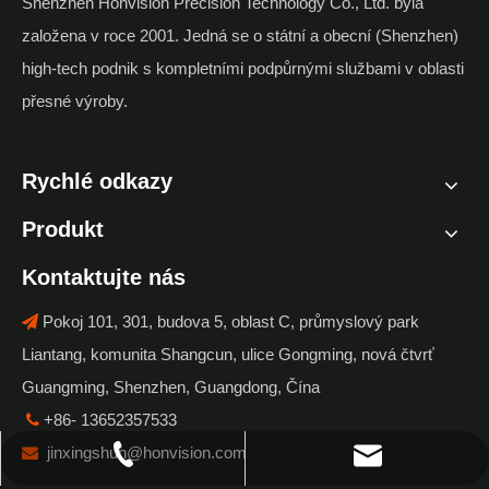
Shenzhen Honvision Precision Technology Co., Ltd. byla
automatizace
založena v roce 2001. Jedná se o státní a obecní (Shenzhen)
high-tech podnik s kompletními podpůrnými službami v oblasti
přesné výroby.
Rychlé odkazy
Produkt
Kontaktujte nás
Pokoj 101, 301, budova 5, oblast C, průmyslový park

Liantang, komunita Shangcun, ulice Gongming, nová čtvrť
Guangming, Shenzhen, Guangdong, Čína
+86- 13652357533

jinxingshun@honvision.com

jinxingshun@honvision.com
+86- 13652357533