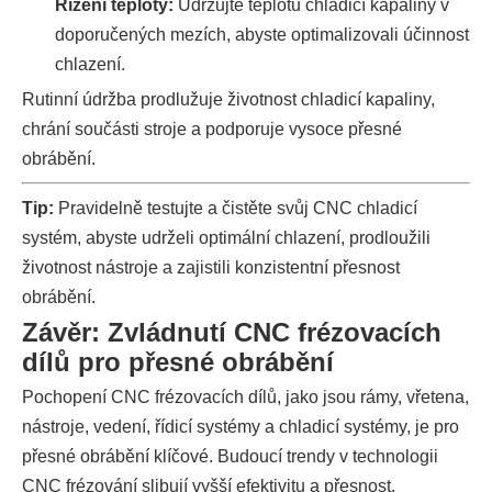
Řízení teploty:
Udržujte teplotu chladicí kapaliny v
doporučených mezích, abyste optimalizovali účinnost
chlazení.
Rutinní údržba prodlužuje životnost chladicí kapaliny,
chrání součásti stroje a podporuje vysoce přesné
obrábění.
Tip:
Pravidelně testujte a čistěte svůj CNC chladicí
systém, abyste udrželi optimální chlazení, prodloužili
životnost nástroje a zajistili konzistentní přesnost
obrábění.
Závěr: Zvládnutí CNC frézovacích
dílů pro přesné obrábění
Pochopení CNC frézovacích dílů, jako jsou rámy, vřetena,
nástroje, vedení, řídicí systémy a chladicí systémy, je pro
přesné obrábění klíčové. Budoucí trendy v technologii
CNC frézování slibují vyšší efektivitu a přesnost.