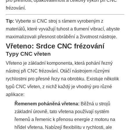
pro přesnost, opakovatelnost a celkový výkon při CNC
frézování.
Tip:
Vyberte si CNC stroj s rámem vyrobeným z
materiálů, které vyvažují tuhost a tlumení vibrací, abyste
maximalizovali přesnost obrábění a životnost nástroje.
Vřeteno: Srdce CNC frézování
Typy CNC vřeten
Vřeteno je základní komponenta, která pohání řezný
nástroj při CNC frézování. Otáčí nástrojem různými
rychlostmi pro přesné řezy na obrobku. Existuje několik
typů CNC vřeten, z nichž každý je vhodný pro různé
aplikace:
Řemenem poháněná vřetena:
Běžná u strojů
základní úrovně, tato vřetena používají systém
řemenů a řemenic k přenosu energie z motoru na
hřídel vřetena. Nabízejí flexibilitu v rychlosti, ale