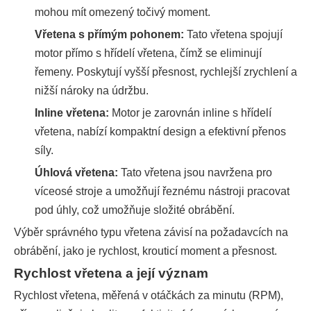
mohou mít omezený točivý moment.
Vřetena s přímým pohonem:
Tato vřetena spojují
motor přímo s hřídelí vřetena, čímž se eliminují
řemeny. Poskytují vyšší přesnost, rychlejší zrychlení a
nižší nároky na údržbu.
Inline vřetena:
Motor je zarovnán inline s hřídelí
vřetena, nabízí kompaktní design a efektivní přenos
síly.
Úhlová vřetena:
Tato vřetena jsou navržena pro
víceosé stroje a umožňují řeznému nástroji pracovat
pod úhly, což umožňuje složité obrábění.
Výběr správného typu vřetena závisí na požadavcích na
obrábění, jako je rychlost, krouticí moment a přesnost.
Rychlost vřetena a její význam
Rychlost vřetena, měřená v otáčkách za minutu (RPM),