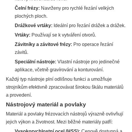
Čelní frézy:
Navrženy pro rychlé řezání velkých
plochých ploch.
Drážkové vrtáky:
Ideální pro řezání drážek a drážek.
Vrtáky:
Používají se k vytváření otvorů.
Závitníky a závitové frézy:
Pro operace řezání
závitů.
Speciální nástroje:
Vlastní nástroje pro jedinečné
aplikace, včetně gravírování a konturování.
Každý typ nástroje plní odlišnou funkci a umožňuje
strojníkům efektivně zpracovávat širokou škálu materiálů
a provedení.
Nástrojový materiál a povlaky
Materiál a povlaky frézovacích nástrojů výrazně ovlivňují
jejich výkon a životnost. Mezi běžné materiály patří:
Vysokorychlostní ocel (HSS):
Cenově dostupná a