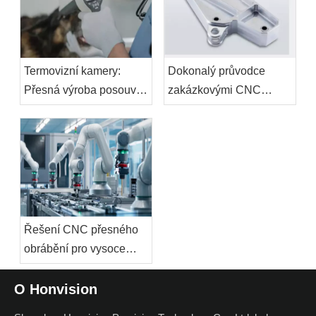
Termovizní kamery:
Dokonalý průvodce
Přesná výroba posouvá
zakázkovými CNC
budoucnost infračervené
obráběnými konzolami:
technologie
Design, materiály a
aplikace
Řešení CNC přesného
obrábění pro vysoce
výkonnou robotiku:
základní součásti,
O Honvision
materiály a hodnota