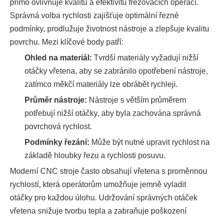
přímo ovlivňuje kvalitu a efektivitu frézovacích operací.
Správná volba rychlosti zajišťuje optimální řezné
podmínky, prodlužuje životnost nástroje a zlepšuje kvalitu
povrchu. Mezi klíčové body patří:
Ohled na materiál:
Tvrdší materiály vyžadují nižší
otáčky vřetena, aby se zabránilo opotřebení nástroje,
zatímco měkčí materiály lze obrábět rychleji.
Průměr nástroje:
Nástroje s větším průměrem
potřebují nižší otáčky, aby byla zachována správná
povrchová rychlost.
Podmínky řezání:
Může být nutné upravit rychlost na
základě hloubky řezu a rychlosti posuvu.
Moderní CNC stroje často obsahují vřetena s proměnnou
rychlostí, která operátorům umožňuje jemně vyladit
otáčky pro každou úlohu. Udržování správných otáček
vřetena snižuje tvorbu tepla a zabraňuje poškození