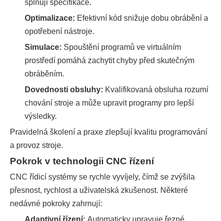
splňují specifikace.
Optimalizace:
Efektivní kód snižuje dobu obrábění a
opotřebení nástroje.
Simulace:
Spouštění programů ve virtuálním
prostředí pomáhá zachytit chyby před skutečným
obráběním.
Dovednosti obsluhy:
Kvalifikovaná obsluha rozumí
chování stroje a může upravit programy pro lepší
výsledky.
Pravidelná školení a praxe zlepšují kvalitu programování
a provoz stroje.
Pokrok v technologii CNC řízení
CNC řídicí systémy se rychle vyvíjely, čímž se zvýšila
přesnost, rychlost a uživatelská zkušenost. Některé
nedávné pokroky zahrnují:
Adaptivní řízení:
Automaticky upravuje řezné