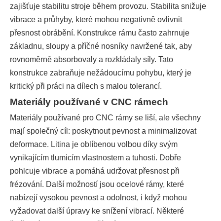
zajišťuje stabilitu stroje během provozu. Stabilita snižuje
vibrace a průhyby, které mohou negativně ovlivnit
přesnost obrábění. Konstrukce rámu často zahrnuje
základnu, sloupy a příčné nosníky navržené tak, aby
rovnoměrně absorbovaly a rozkládaly síly. Tato
konstrukce zabraňuje nežádoucímu pohybu, který je
kritický při práci na dílech s malou tolerancí.
Materiály používané v CNC rámech
Materiály používané pro CNC rámy se liší, ale všechny
mají společný cíl: poskytnout pevnost a minimalizovat
deformace. Litina je oblíbenou volbou díky svým
vynikajícím tlumicím vlastnostem a tuhosti. Dobře
pohlcuje vibrace a pomáhá udržovat přesnost při
frézování. Další možností jsou ocelové rámy, které
nabízejí vysokou pevnost a odolnost, i když mohou
vyžadovat další úpravy ke snížení vibrací. Některé