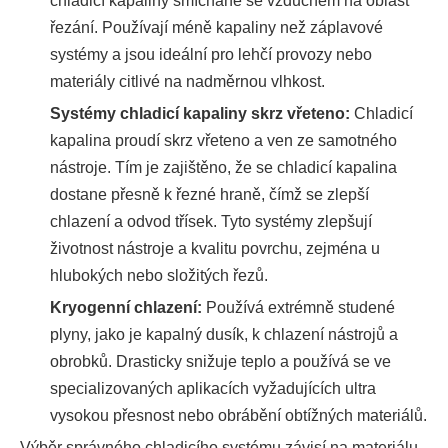
chladicí kapaliny smíchané se vzduchem na oblast
řezání. Používají méně kapaliny než záplavové
systémy a jsou ideální pro lehčí provozy nebo
materiály citlivé na nadměrnou vlhkost.
Systémy chladicí kapaliny skrz vřeteno:
Chladicí
kapalina proudí skrz vřeteno a ven ze samotného
nástroje. Tím je zajištěno, že se chladicí kapalina
dostane přesně k řezné hraně, čímž se zlepší
chlazení a odvod třísek. Tyto systémy zlepšují
životnost nástroje a kvalitu povrchu, zejména u
hlubokých nebo složitých řezů.
Kryogenní chlazení:
Používá extrémně studené
plyny, jako je kapalný dusík, k chlazení nástrojů a
obrobků. Drasticky snižuje teplo a používá se ve
specializovaných aplikacích vyžadujících ultra
vysokou přesnost nebo obrábění obtížných materiálů.
Výběr správného chladicího systému závisí na materiálu,