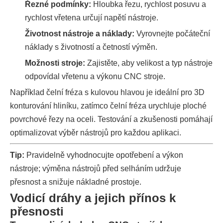
Řezné podmínky:
Hloubka řezu, rychlost posuvu a
rychlost vřetena určují napětí nástroje.
Životnost nástroje a náklady:
Vyrovnejte počáteční
náklady s životností a četností výměn.
Možnosti stroje:
Zajistěte, aby velikost a typ nástroje
odpovídal vřetenu a výkonu CNC stroje.
Například čelní fréza s kulovou hlavou je ideální pro 3D
konturování hliníku, zatímco čelní fréza urychluje ploché
povrchové řezy na oceli. Testování a zkušenosti pomáhají
optimalizovat výběr nástrojů pro každou aplikaci.
Tip:
Pravidelně vyhodnocujte opotřebení a výkon
nástroje; výměna nástrojů před selháním udržuje
přesnost a snižuje nákladné prostoje.
Vodicí dráhy a jejich přínos k
přesnosti