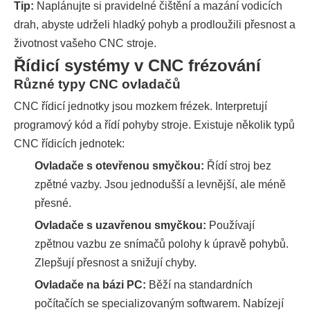
Tip:
Naplánujte si pravidelné čištění a mazání vodicích
drah, abyste udrželi hladký pohyb a prodloužili přesnost a
životnost vašeho CNC stroje.
Řídicí systémy v CNC frézování
Různé typy CNC ovladačů
CNC řídicí jednotky jsou mozkem frézek. Interpretují
programový kód a řídí pohyby stroje. Existuje několik typů
CNC řídicích jednotek:
Ovladače s otevřenou smyčkou:
Řídí stroj bez
zpětné vazby. Jsou jednodušší a levnější, ale méně
přesné.
Ovladače s uzavřenou smyčkou:
Používají
zpětnou vazbu ze snímačů polohy k úpravě pohybů.
Zlepšují přesnost a snižují chyby.
Ovladače na bázi PC:
Běží na standardních
počítačích se specializovaným softwarem. Nabízejí