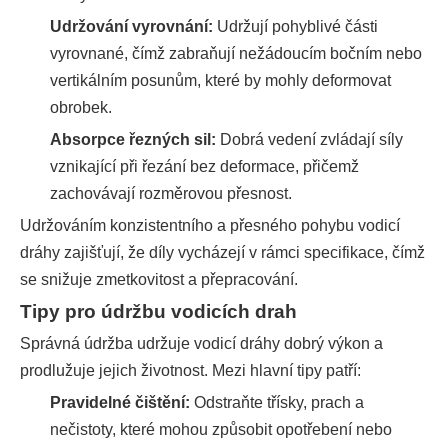
Udržování vyrovnání:
Udržují pohyblivé části
vyrovnané, čímž zabraňují nežádoucím bočním nebo
vertikálním posunům, které by mohly deformovat
obrobek.
Absorpce řezných sil:
Dobrá vedení zvládají síly
vznikající při řezání bez deformace, přičemž
zachovávají rozměrovou přesnost.
Udržováním konzistentního a přesného pohybu vodicí
dráhy zajišťují, že díly vycházejí v rámci specifikace, čímž
se snižuje zmetkovitost a přepracování.
Tipy pro údržbu vodicích drah
Správná údržba udržuje vodicí dráhy dobrý výkon a
prodlužuje jejich životnost. Mezi hlavní tipy patří:
Pravidelné čištění:
Odstraňte třísky, prach a
nečistoty, které mohou způsobit opotřebení nebo