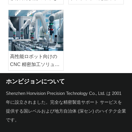
進
ド: 設計、材料、用途
高性能ロボット向けの
CNC 精密加工ソリュー
ション: コアコンポーネ
ント、材料、自動化の価
ホンビジョンについて
値
Shenzhen Honvision Precision Technology Co., Ltd. は 2001
年に設立されました。完全な精密製造サポート サービスを
提供する国レベルおよび地方自治体 (深セン) のハイテク企業
です。