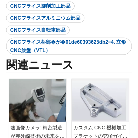
CNCフライス旋削加工部品
CNCフライスアルミニウム部品
CNCフライス自転車部品
CNCフライス盤部�が�01de60393625db2=4. 立形
CNC旋盤（VTL）
関連ニュース
熱画像カメラ: 精密製造
カスタム CNC 機械加工
が赤外線技術の未来を推
ブラケットの究極ガイ