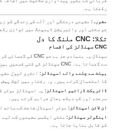
رکھتا ہے۔
مشورہ:
جو سختی اور وائبریشن ڈیمپنگ میں توازن رکھ
تکلا: CNC ملنگ کا دل
CNC سپنڈلز کی اقسام
سپنڈل وہ بنیادی جز
سے گھماتا ہے۔ CNC سپنڈلز کی کئی قسمیں ہیں، ہر ایک مختلف ایپلی کیشنز کے لیے موزوں ہے:
بیلٹ سے چلنے والے اسپنڈلز:
انٹری لیول مشین
کا استعمال کرتے ہیں۔ وہ رفتار میں لچک پیش 
ڈائریکٹ ڈرائیو اسپنڈلز:
یہ اسپنڈلز موٹر ک
سرعت، اور کم دیکھ بھال فراہم کرتے ہیں۔
ان لائن اسپنڈلز:
موٹر اسپنڈل شافٹ کے ساتھ ان
اینگولر سپنڈلز:
ملٹی ایکسس مشینوں کے لیے ڈ
کو قابل بنایا جاتا ہے۔