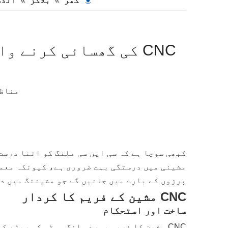
گھر
»
بلاگز
»
انڈس
CNC کی گھسائی کرنے 
مناظ
کبھی سوچا ہے کہ سی این سی ملنگ کو اتنا درست
پرزوں کے بارے میں جانیں گے جو مشیننگ میں د
CNC مشین کے فریم کا کردار
ساخت اور استحکام
CNC مشین کا فریم پورے ملنگ سسٹم کی ریڑھ