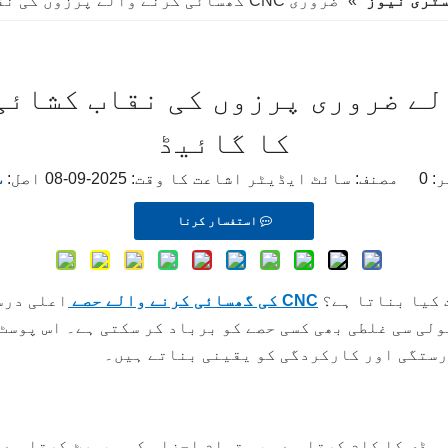
ٹری نیوز
»
ضروری CNC گھسائی کرنے والے پرزوں کی نقاب کشائی: درست مشینی کے لیے آپ کی رہنمائی
والے ضروری پرزوں کی نقاب کشائی
کا گائیڈ
ر:
0
مصنف: سائٹ ایڈیٹر اشاعت کا وقت: 2025-09-08 اصل:
س
استفسار کرنا
 کیا بناتا ہے؟
CNC کی گھسائی کرنے والے حصے
رستگی اور کارکردگی کو یقینی بناتے ہیں۔
 کی ہڈی کا کام کرتا ہے۔ یہ تمام اجزاء کو سپورٹ کرتا ہ