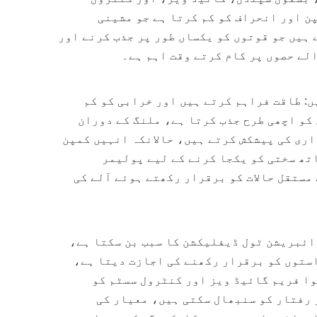
ن اور انحراف کو کم کرتا ہے جو مشینی
 ہیں جو قوتوں کو یکساں طور پر جذب کرنے اور
لے حصوں پر کام کرتے وقت اہم ہے۔
ں: طاقت فراہم کرتے ہیں اور خرابی کو کم
کو اچھی طرح جذب کرتا ہے، ملنگ کے دوران
اری کی پیشکش کرتے ہیں، حالانکہ انہیں کمپن
اعلی درجے کی CNC مشینیں کمپن ڈیمپنگ کے ساتھ سختی کو یکجا کرنے کے لیے پولیمر
مستقل حالات کو برقرار رکھتے ہوئے آلے کی
ائبریشن ٹول ڈیفلیکشن کا سبب بن سکتا ہے،
استوں کو برقرار رکھنے کی اجازت دیتا ہے،
وا فریم گائیڈ ویز اور کنٹرول سسٹم کو
 رفتار کو سنبھال سکتی ہیں، معیار کی