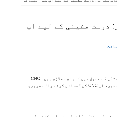
: درست مشینی کے لیے آپ
ائٹ
اعلی درستگی کے حصول میں کلیدی کھلاڑی ہیں۔ CNC
مشینی میں درستگی بہت ضروری ہے، کیونکہ معمولی سی غلطی بھی کسی حصے کو برباد کر سکتی ہے۔ اس پوسٹ میں، آپ CNC کی گھسائی کرنے والے ضروری
ے، بشمول سپنڈل، گائیڈ ویز، اور کنٹرول