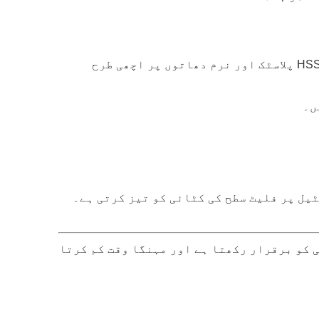
ٹول کے مواد کو ورک پیس سے جوڑیں۔ کاربائیڈ ٹولز سخت دھاتوں کے مطابق ہوتے ہیں۔ HSS پلاسٹک اور نرم دھاتوں پر اچھی طرح
ں۔
یل پر فلیٹ سطح کی کٹائی کو تیز کرتی ہے۔
 کو برقرار رکھتا ہے اور مہنگا وقت کم کرتا