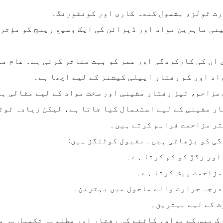
رت ٹولز، بشمول کندہ کاری اور کونٹورنگ۔
ینی ماہرین مواد اور ڈیزائن کی ایک وسیع رینج کو مؤثر
 ان کی کارکردگی اور عمر کو بہت متاثر کرتی ہے۔ عام مو
اد اور کم رفتار ایپلی کیشنز کے لیے اچھا ہے۔
ار مشینی کے لیے استعمال کیا جاتا ہے، لیکن زیادہ ٹوٹن
ہتر مزاحمت فراہم کرتے ہیں۔
ی کو بڑھاتی ہیں۔ مقبول کوٹنگز ہیں:
اور رگڑ کو کم کرتا ہے۔
درجہ حرارت والے ماحول میں بہترین۔
ٹ کے لیے بہترین۔
ک پیس کے مواد، کاٹنے کی رفتار اور مطلوبہ تکمیل پر م