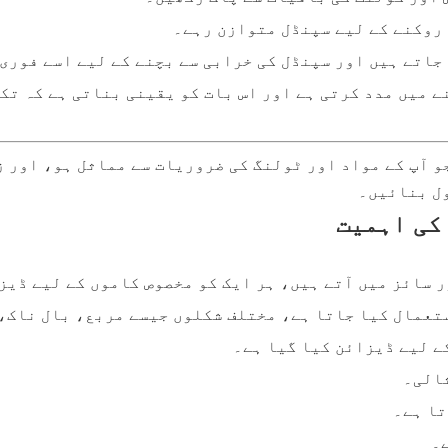
 روکنے کے لیے سپنڈل متوازن رہے۔
جاتے ہیں اور سپنڈل کی خرابی سے بچنے کے لیے اسے فوری
ے میں مدد کرتی ہے اور اس بات کو یقینی بناتی ہے کہ تک
و آپ کے مواد اور ٹولنگ کی ضروریات سے مماثل ہو، اور 
ول بنائیں۔
تعمال کیا جاتا ہے، مختلف شکلوں جیسے مربع، بال ناک، 
ے لیے ڈیزائن کیا گیا ہے۔
ثالی۔
تا ہے۔
۔