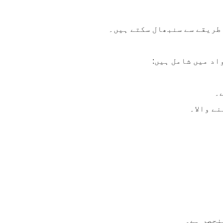
 طریقے سے سنبھال سکتے ہیں۔
اد میں شامل ہیں:
ے والا۔
نحصر ہے۔