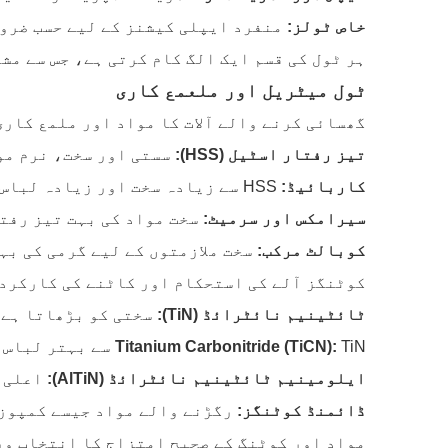
خاص ٹولز:
منفرد ایپلی کیشنز کے لیے حسب ضرو
ہر ٹول کی قسم ایک الگ کام کرتی ہے، جس سے مش
ٹول میٹریل اور ملعمع کاری
گھسائی کرنے والے آلات کا مواد اور ملمع کاری
تیز رفتار اسٹیل (HSS):
سستی اور سخت، نرم مو
کاربائیڈ:
HSS سے زیادہ سخت اور زیادہ لباس مزاحم، تیز رفتار مشینی اور سخت مواد کے لیے مثالی ہے۔
سیرامکس اور سرمیٹ:
سخت مواد کی بہت تیز رفت
کوبالٹ مرکب:
سخت ملازمتوں کے لیے گرمی کی ب
کوٹنگز آلے کی استحکام اور کاٹنے کی کارکردگ
ٹائٹینیم نائٹرائڈ (TiN):
سختی کو بڑھاتا ہے 
TiN سے بہتر لباس مزاحمت پیش کرتا ہے۔
Titanium Carbonitride (TiCN):
ایلومینیم ٹائٹینیم نائٹرائڈ (AlTiN):
اعلی 
ڈائمنڈ کوٹنگز:
رگڑنے والے مواد جیسے کمپوز
مواد اور کوٹنگ کے صحیح امتزاج کا انتخاب ور