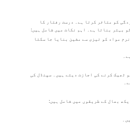
یار اور کارکردگی کو متاثر کرتا ہے۔ درست رفتار کا
و بہتر بناتا ہے۔ اہم نکات میں شامل ہیں:
نرم مواد کو تیزی سے مشین بنایا جا سکتا
ے۔
سی این سی مشینوں میں اکثر متغیر رفتار سپنڈلز ہوتے ہیں، جو آپریٹرز کو ہر کام کے لیے RPM کو ٹھیک کرنے کی اجازت دیتے ہیں۔ سپنڈل کی
ے۔
کھ بھال کے طریقوں میں شامل ہیں:
یں۔