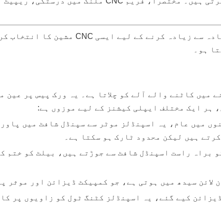
قربانی کے بغیر پیداواری صلاحیت میں اضافہ کرتی ہیں۔ 
مشینی درستگی اور آلے کی زندگی کو زیادہ 
تا ہو۔
 ہے جو CNC کی گھسائی کرنے میں کاٹنے والے آلے کو چلاتا ہے۔ یہ ورک 
وں میں عام، یہ اسپنڈلز موٹر سے سپنڈل شافٹ میں پاور 
کرتے ہیں لیکن محدود ٹارک ہو سکتا ہے۔
و براہ راست اسپنڈل شافٹ سے جوڑتے ہیں، بیلٹ کو ختم کر
 لائن سیدھ میں ہوتی ہے، جو کمپیکٹ ڈیزائن اور موثر پ
یزائن کیے گئے، یہ اسپنڈلز کٹنگ ٹول کو زاویوں پر کام