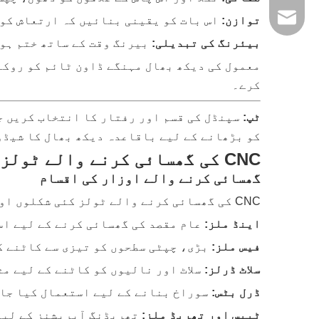
jinxingshun@honv
توازن:
اس بات کو یقینی بنائیں کہ ارتعاش کو
بیئرنگ کی تبدیلی:
بیرنگ وقت کے ساتھ ختم ہو 
معمول کی دیکھ بھال مہنگے ڈاون ٹائم کو روکن
کرے۔
ٹپ:
سپنڈل کی قسم اور رفتار کا انتخاب کریں ج
کو بڑھانے کے لیے باقاعدہ دیکھ بھال کا شیڈ
CNC کی گھسائی کرنے والے ٹولز کی اہمیت
گھسائی کرنے والے اوزار کی اقسام
CNC کی گھسائی کرنے والے ٹولز کئی شکلوں اور سائز میں آتے ہیں، ہر ایک کو مخصوص کاموں کے لیے ڈیزائن کیا گیا ہے۔ عام اقسام میں شامل ہیں:
اینڈ ملز:
عام مقصد کی گھسائی کرنے کے لیے اس
فیس ملز:
بڑی، چپٹی سطحوں کو تیزی سے کاٹنے ک
سلاٹ ڈرلز:
سلاٹ اور نالیوں کو کاٹنے کے لیے م
ڈرل بٹس:
سوراخ بنانے کے لیے استعمال کیا جا
ٹیپس اور تھریڈ ملز:
تھریڈنگ آپریشنز کے لیے