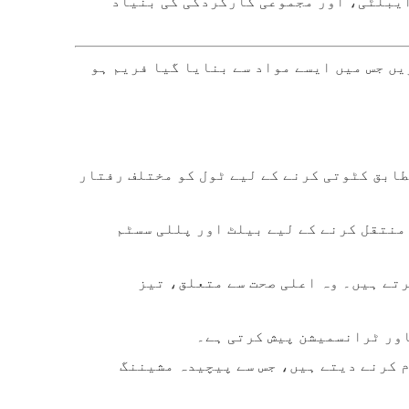
مختصراً، فریم CNC ملنگ میں درستگی، ریپیٹ ایبلٹی، اور مجموعی کارکردگی کی بنیاد
سے زیادہ کرنے کے لیے ایسی CNC مشین کا انتخاب کریں جس میں ایسے مواد سے بنایا گیا فریم ہو
پیس پر عین مطابق کٹوتی کرنے کے لیے ٹول کو مختلف رفتار
منتقل کرنے کے لیے بیلٹ اور پللی سسٹم
تے ہیں۔ وہ اعلی صحت سے متعلق، تیز
اور ٹرانسمیشن پیش کرتی ہے۔
 کرنے دیتے ہیں، جس سے پیچیدہ مشیننگ