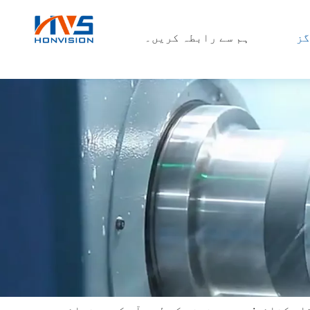
گز
ہم سے رابطہ کریں۔