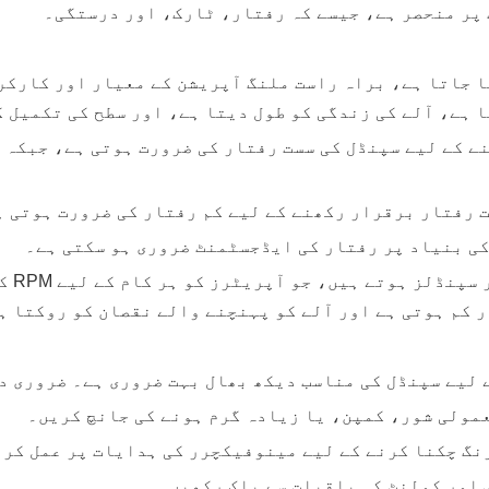
پر منحصر ہے، جیسے کہ رفتار، ٹارک، اور درستگی۔
ار، انقلاب فی منٹ (RPM) میں ماپا جاتا ہے، براہ راست ملنگ آپریشن کے مع
 ہے، آلے کی زندگی کو طول دیتا ہے، اور سطح کی تکمیل ک
نے کے لیے سپنڈل کی سست رفتار کی ضرورت ہوتی ہے، جبکہ 
ت رفتار برقرار رکھنے کے لیے کم رفتار کی ضرورت ہوتی ہ
کی بنیاد پر رفتار کی ایڈجسٹمنٹ ضروری ہو سکتی ہے۔
جدید 
 کم ہوتی ہے اور آلے کو پہنچنے والے نقصان کو روکتا ہ
 لیے سپنڈل کی مناسب دیکھ بھال بہت ضروری ہے۔ ضروری دی
مولی شور، کمپن، یا زیادہ گرم ہونے کی جانچ کریں۔
رنگ چکنا کرنے کے لیے مینوفیکچرر کی ہدایات پر عمل کر
س اور کولنٹ کی باقیات سے پاک رکھیں۔