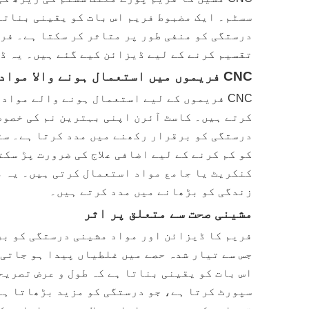
سسٹم۔ ایک مضبوط فریم اس بات کو یقینی بناتا
درستگی کو منفی طور پر متاثر کر سکتا ہے۔ فری
تقسیم کرنے کے لیے ڈیزائن کیے گئے ہیں۔ یہ ڈ
CNC فریموں میں استعمال ہونے والا مواد
CNC فریموں کے لیے استعمال ہونے والے موا
کرتے ہیں۔ کاسٹ آئرن اپنی بہترین نم کی خصوص
درستگی کو برقرار رکھنے میں مدد کرتا ہے۔ سٹ
کنکریٹ یا جامع مواد استعمال کرتی ہیں۔ یہ مو
زندگی کو بڑھانے میں مدد کرتے ہیں۔
مشینی صحت سے متعلق پر اثر
فریم کا ڈیزائن اور مواد مشینی درستگی کو بر
جس سے تیار شدہ حصے میں غلطیاں پیدا ہو جاتی
اس بات کو یقینی بناتا ہے کہ طول و عرض تصریح
سپورٹ کرتا ہے، جو درستگی کو مزید بڑھاتا ہے