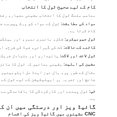
کام کے لیے صحیح ٹول کا انتخاب
مناسب ملنگ ٹول کا انتخاب مشینی معیار، رفتار
مواد کی مطابقت:
کام کرتا ہے۔
ٹول جیومیٹری:
شکل، بانسری نمبر، اور ہیلکس 
کاٹنے کے حالات:
کٹ کی گہرائی، فیڈ کی شرح، اور
ٹول لائف اور لاگت:
پائیداری اور متبادل فریکوئ
مشین کی اہلیت:
یقینی بنائیں کہ ٹول کا سائز اور قسم CNC مشین کے سپنڈل اور 
مثال کے طور پر، بال نوز اینڈ مل ایلومینیم پ
جانچ اور تجربہ ہر ایپلیکیشن کے لیے ٹول کے 
ٹپ:
ٹول پہننے اور کارکردگی کا باقاعدگی سے ج
ہے۔
گائیڈ ویز اور درستگی میں ان ک
CNC مشینوں میں گائیڈ ویز کی اقسام