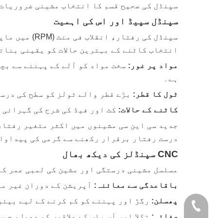
سپنڈل کی صحیح قسم کا انتخاب مشینی ضروریات 
سپنڈل سپیڈ اور اس کی اہمیت
سپنڈل کی رفت
انتخاب کاٹنے کے بہترین حالات کو یقینی بناتا
مواد پر غور:
سخت مواد کو آلے کے پہننے سے بچ
ہے۔
ٹول کا قطر:
بڑے قطر والے ٹولز کو سطح کی درس
کاٹنے کے حالات:
کٹ اور فیڈ کی شرح کی گہرائی 
درست رفتار برقرار رکھنے سے گرمی کی پیداوار
CNC سپنڈلز کی دیکھ بھال
مسلسل مشینی درستگی اور مشین کی لمبی عمر کے
باقاعدگی سے معائنہ:
آپریشن کے دوران غیر مع
پھسلن:
رگڑ اور پہننے کو کم کرنے کے لیے بیئ
+86- 1365235753
صفائی:
تکلا اور آس پاس کے علاقوں کو دھول، چپ