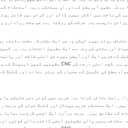
 ہے کہ مشین آپریشن کے دوران مستحکم رہے۔ استحکام کمپ
م کی ساخت میں اکثر بیس، کالم اور کراس بیم شامل ہوتے
یزائن ناپسندیدہ حرکت کو روکتا ہے، جو سخت رواداری وا
د مختلف ہوتے ہیں، لیکن وہ سب ایک مشترکہ مقصد رکھتے ہی
یات اور سختی کی وجہ سے ایک مقبول انتخاب ہے۔ یہ کمپن 
یل کے فریم ایک اور آپشن ہیں، جو اعلی طاقت اور پائید
کو کم کرنے کے لیے اضافی علاج کی ضرورت پڑ سکتی ہے۔ کچھ 
اد سطح کی تکمیل کے معیار کو بہتر بنانے اور کٹنگ کے 
اہ راست متاثر کرتا ہے۔ فریم میں کوئی بھی فلیکس یا و
 ہیں۔ ایک مستحکم فریم سپنڈل اور کٹنگ ٹولز کو درست ر
ات کے مطابق ہوں۔ مزید برآں، ایک اچھی طرح سے بنایا ہ
۔ سخت فریموں والی مشینیں اعلیٰ کاٹنے والی قوتوں اور