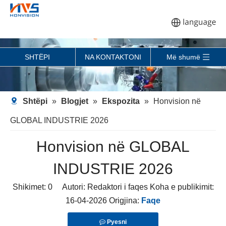
SHTËPI
NA KONTAKTONI
Më shumë
Shtëpi
»
Blogjet
»
Ekspozita
»
Honvision në
GLOBAL INDUSTRIE 2026
Honvision në GLOBAL
INDUSTRIE 2026
Shikimet:
0
Autori: Redaktori i faqes Koha e publikimit:
16-04-2026 Origjina:
Faqe
Pyesni