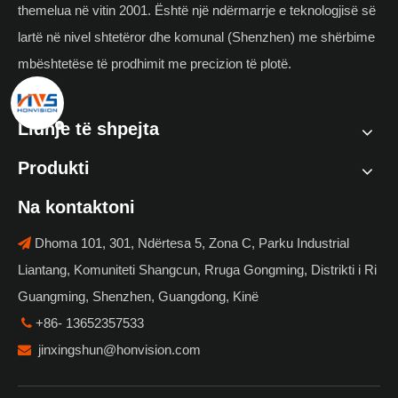
themelua në vitin 2001. Është një ndërmarrje e teknologjisë së
lartë në nivel shtetëror dhe komunal (Shenzhen) me shërbime
mbështetëse të prodhimit me precizion të plotë.
Lidhje të shpejta
Produkti
Na kontaktoni
Dhoma 101, 301, Ndërtesa 5, Zona C, Parku Industrial

Liantang, Komuniteti Shangcun, Rruga Gongming, Distrikti i Ri
Guangming, Shenzhen, Guangdong, Kinë
+86- 13652357533

jinxingshun@honvision.com
