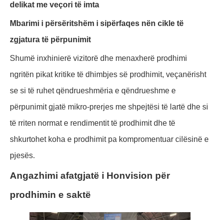
delikat me veçori të imta
Mbarimi i përsëritshëm i sipërfaqes nën cikle të
zgjatura të përpunimit
Shumë inxhinierë vizitorë dhe menaxherë prodhimi
ngritën pikat kritike të dhimbjes së prodhimit, veçanërisht
se si të ruhet qëndrueshmëria e qëndrueshme e
përpunimit gjatë mikro-prerjes me shpejtësi të lartë dhe si
të rriten normat e rendimentit të prodhimit dhe të
shkurtohet koha e prodhimit pa kompromentuar cilësinë e
pjesës.
Angazhimi afatgjatë i Honvision për
prodhimin e saktë