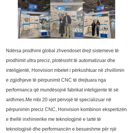
Ndërsa prodhimi global zhvendoset drejt sistemeve të
prodhimit ultra preciz, plotësisht të automatizuar dhe
inteligjentë, Honvision mbetet i përkushtuar në zhvillimin
e zgjidhjeve të përpunimit CNC të drejtuara nga
performanca që mundësojnë fabrikat inteligjente të së
ardhmes.Me mbi 20 vjet përvojë të specializuar në
përpunimin preciz CNC, Honvision kombinon ekspertizën
e thellë inxhinierike me teknologjinë e lartë të
teknologjisë dhe performancën e besueshme për një