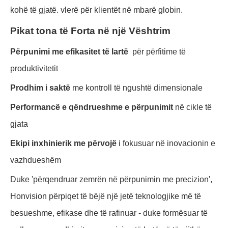
kohë të gjatë. vlerë për klientët në mbarë globin.
Pikat tona të Forta në një Vështrim
Përpunimi me efikasitet të lartë
për përfitime të
produktivitetit
Prodhim i saktë
me kontroll të ngushtë dimensionale
Performancë e qëndrueshme e përpunimit
në cikle të
gjata
Ekipi inxhinierik me përvojë
i fokusuar në inovacionin e
vazhdueshëm
Duke 'përqendruar zemrën në përpunimin me precizion',
Honvision përpiqet të bëjë një jetë teknologjike më të
besueshme, efikase dhe të rafinuar - duke formësuar të