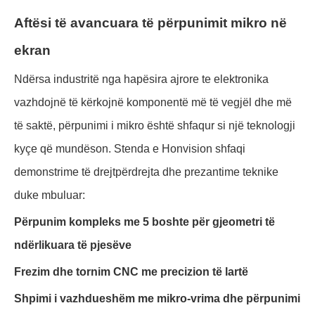
Aftësi të avancuara të përpunimit mikro në
ekran
Ndërsa industritë nga hapësira ajrore te elektronika
vazhdojnë të kërkojnë komponentë më të vegjël dhe më
të saktë, përpunimi i mikro është shfaqur si një teknologji
kyçe që mundëson. Stenda e Honvision shfaqi
demonstrime të drejtpërdrejta dhe prezantime teknike
duke mbuluar:
Përpunim kompleks me 5 boshte për gjeometri të
ndërlikuara të pjesëve
Frezim dhe tornim CNC me precizion të lartë
Shpimi i vazhdueshëm me mikro-vrima dhe përpunimi