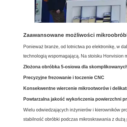
Zaawansowane możliwości mikroobróbk
Ponieważ branże, od lotnictwa po elektronikę, w d
technologią wspomagającą. Na stoisku Honvision m
Złożona obróbka 5-osiowa dla skomplikowanych
Precyzyjne frezowanie i toczenie CNC
Konsekwentne wiercenie mikrootworów i delika
Powtarzalna jakość wykończenia powierzchni p
Wielu odwiedzających inżynierów i kierowników pro
stabilność obróbki podczas mikroskrawania z dużą p