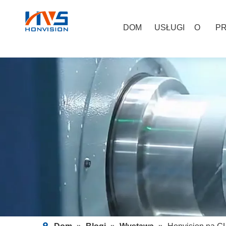
DOM
USŁUGI
O
P