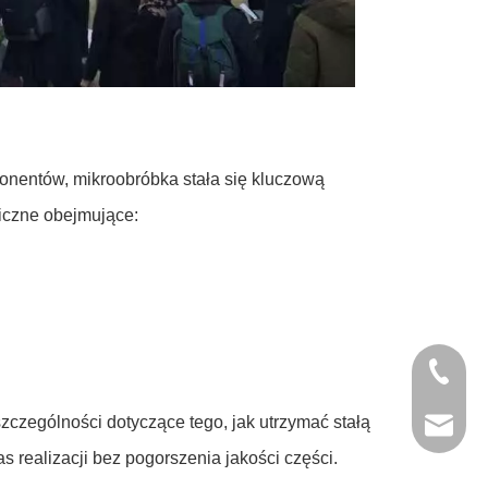
onentów, mikroobróbka stała się kluczową
iczne obejmujące:
+ 13652
zczególności dotyczące tego, jak utrzymać stałą
jinxing
s realizacji bez pogorszenia jakości części.