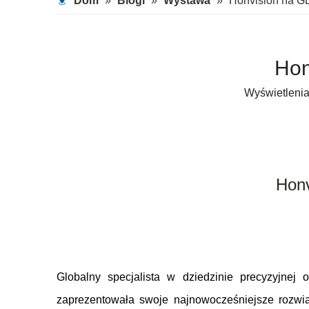
Dom
»
Blogi
»
Wystawa
»
Honvision na 
Hon
Wyświetleni
Hon
Globalny specjalista w dziedzinie precyzyjne
zaprezentowała swoje najnowocześniejsze rozwiąz