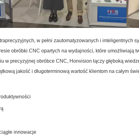
ltraprecyzyjnych, w pełni zautomatyzowanych i inteligentnych 
 obróbki CNC opartych na wydajności, które umożliwiają tworz
u w precyzyjnej obróbce CNC, Honvision łączy głęboką wiedzę
ątkową jakość i długoterminową wartość klientom na całym świe
roduktywności
wą
ciągłe innowacje