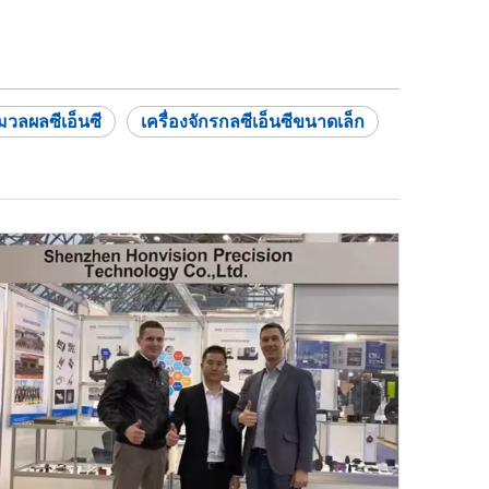
วลผลซีเอ็นซี
เครื่องจักรกลซีเอ็นซีขนาดเล็ก