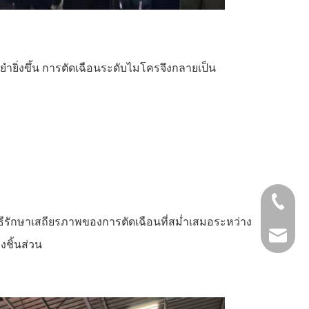
ำยิ่งขึ้น การตัดเฉือนระดับไมโครจึงกลายเป็น
+86- 13
ิธีรักษาเสถียรภาพของการตัดเฉือนที่สม่ำเสมอระหว่าง
jinxing
ชิ้นส่วน