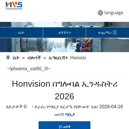
ቤት
አግኙን።
ተጨማሪ
ቤት
»
ብሎጎች
»
ኤግዚቢሽን
Honvisi
~!phoenix_var80_3!~
Honvision በግሎባል ኢንዱስትሪ
2026
እይታዎች
0
፡ ደራሲ፡ የጣቢያ አርታዒ የህትመት ጊዜ፡ 2026-04-16
መነሻ
ጣቢያ
ጠይቅ