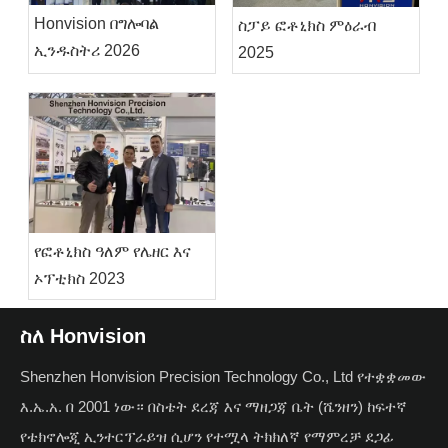
Honvision በግሎባል
ስፓይ ፎቶኒክስ ምዕራብ
ኢንዱስትሪ 2026
2025
የፎቶኒክስ ዓለም የሌዘር እና
ኦፕቲክስ 2023
ስለ Honvision
Shenzhen Honvision Precision Technology Co., Ltd የተቋቋመው
እ.ኤ.አ. በ 2001 ነው። በስቴት ደረጃ እና ማዘጋጃ ቤት (ሼንዘን) ከፍተኛ
የቴክኖሎጂ ኢንተርፕራይዝ ሲሆን የተሟላ ትክክለኛ የማምረቻ ደጋፊ