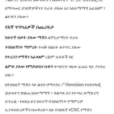
በማጣመር ደንበኞቻችንን ጥራት ያለው እና አስተማማኝ አፈፃፀም ፣
ልዩ ዋጋ ያለው።
የእኛ ጥንካሬዎች በጨረፍታ
ከፍተኛ ብቃት ያለው ማሽን
ለምርታማነት ትርፍ
ትክክለኛነት ማምረት
ጥብቅ የልኬት ቁጥጥር ያለው
የተረጋጋ የማሽን አፈጻጸም
ረጅም ዑደቶች ስር
ልምድ ያለው የምህንድስና ቡድን
ቀጣይነት ባለው ፈጠራ ላይ ያተኮረ
ነበር።
በትክክለኛ ማሽን ላይ ልብን በማተኮር ፣“ Honvision የቴክኖሎጂ
ሕይወትን የበለጠ አስተማማኝ ፣ ቀልጣፋ እና የተጣራ ለማድረግ
ይጥራል - የወደፊቱን ከፍተኛ-ትክክለኛነት የማምረቻ
ኢንዱስትሪዎችን በመቅረጽ። ስለ ትክክለኛ የCNC የማሽን