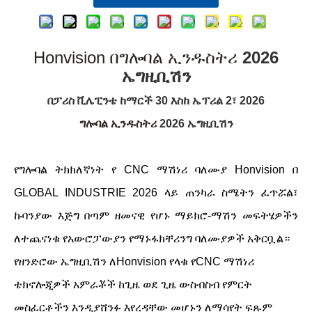
Honvision በግሎባል ኢንዱስትሪ
2026
ኤግዚቢሽን
በፓሪስ ቪሌፒንቴ ከማርች 30 እስከ ኤፕሪል 2፣ 2026
ግሎባል ኢንዱስትሪ
2026 ኤግዚቢሽን
የግሎባል ትክክለኛነት የ CNC ማሽነሪ ባለሙያ Honvision በ
GLOBAL INDUSTRIE 2026 ላይ ጠንካራ ስሜትን ፈጥሯል፣
ኩባንያው እጅግ በጣም ዘመናዊ የሆኑ ማይክሮ-ማሽን መፍትሄዎችን
ለተጨናነቁ የአውሮፓውያን የማኑፋክቸሪንግ ባለሙያዎች አቅርቧል።
የዘንድሮው ኤግዚቢሽን ለHonvision የላቁ የCNC ማሽነሪ
ቴክኖሎጂዎች አምራቾች ከጊዜ ወደ ጊዜ ውስብስብ የምርት
መስፈርቶችን እንዲያሸንፉ እየረዳቸው መሆኑን ለማሳየት ፍጹም