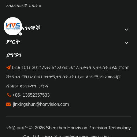
አገልግሎቶች አሉት።
ፈጣን አገናኞች
ምርት
ያግኙን
ክፍል 101፣ 301፣ ሕንፃ 5፣ አካባቢ ሐ፣ ሊንታንግ ኢንዱስትሪያል ፓርክ፣

ሻንግኩን ማህበረሰብ፣ ጎንግሚንግ ስትሪት፣ ኒው ጓንግሚንግ አውራጃ፣
ሼንዘን፣ ጓንግዶንግ፣ ቻይና
+86- 13652357533

jinxingshun@honvision.com

የቅጂ መብት ©
2026
Shenzhen Honvision Precision Technology
Co., Ltd. ቴክኖሎጂ በ
leadong.com
.
የጣቢያ ካርታ
.