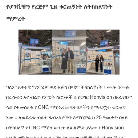
የሆንቪዥን የረጅም ጊዜ ቁርጠኝነት ለትክክለኛነት
ማምረት
ዓለም አቀፋዊ ማምረቻ ወደ እጅግ በጣም ትክክለኛነት ፣ ሙሉ በሙሉ
በራስ-ሰር እና ብልጥ የምርት ስርዓቶች ሲሸጋገር Honvision በአፈፃፀም
ላይ የተመሰረቱ የ CNC ማሽነሪ መፍትሄዎችን በማዘጋጀት ቁርጠኛ
ነው ። ለወደፊቱ ብልጥ ፋብሪካዎችን ለማስቻል ከ 20 ዓመታት በላይ
በትክክለኛ የ CNC ማሽን ውስጥ ልዩ ልምድ ያለው ፣ Honvision
ጥልቅ የምህንድስና እውቀቶችን ከዘመናዊ የማምረቻ ቴክኖሎጂ ጋር