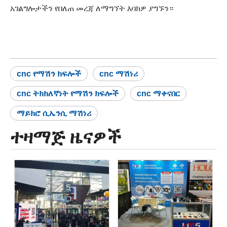
አገልግሎታችን የበለጠ መረጃ ለማግኘት እባክዎ ያግኙን።
cnc የማሽን ክፍሎች
cnc ማሽነሪ
cnc ትክክለኛነት የማሽን ክፍሎች
cnc ማቀናበር
ማይክሮ ሲኤንሲ ማሽነሪ
ተዛማጅ ዜናዎች