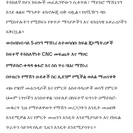
ትክክለኛ የሆኑ ክፍሎች መፈለጋቸውን ሲቀጥሉ፣ ማይክሮ ማሽኒንግ
እንደ ቁልፍ ማንቃት ቴክኖሎጂ ብቅ ብሏል። የሆቪዥን ዳስ
የሚከተሉትን የሚሸፍኑ የቀጥታ ማሳያዎችን እና ቴክኒካዊ አቀራረቦችን
አቅርቧል።
ውስብስብ ባለ 5-ዘንግ ማሽነሪ ለተወሳሰቡ ክፍል ጂኦሜትሪዎች
ከፍተኛ ትክክለኛነት CNC መፍጨት እና ማዞር
የማይክሮ-ቀዳዳ ቁፋሮ እና ስስ ጥሩ ባህሪ ማሽነሪ
በተዘረጉ የማሽን ዑደቶች ስር ሊደገም የሚችል ወለል ማጠናቀቅ
ብዙ የጎበኛ መሐንዲሶች እና የምርት አስተዳዳሪዎች ወሳኝ የምርት
ህመም ነጥቦችን አንስተዋል ፣በተለይ በከፍተኛ ፍጥነት በማይክሮ-
መቁረጥ ጊዜ የማይለዋወጥ የማሽን መረጋጋትን እንዴት መጠበቅ
እንደሚቻል እና የምርት መጠንን እንዴት እንደሚያሳድጉ እና የክፍል
ጥራትን ሳይጎዳ የሊድ ጊዜን እንዴት እንደሚያሳጥሩ።