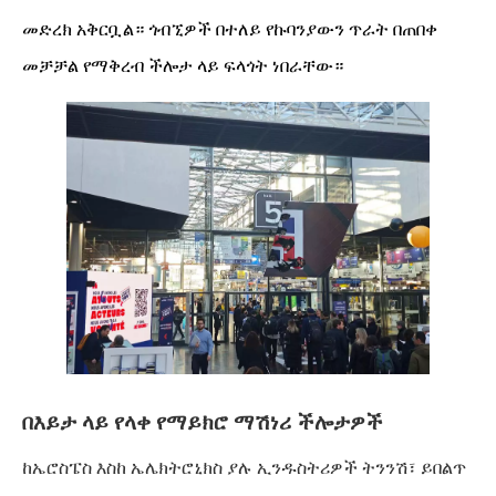
መድረክ አቅርቧል። ጎብኚዎች በተለይ የኩባንያውን ጥራት በጠበቀ
መቻቻል የማቅረብ ችሎታ ላይ ፍላጎት ነበራቸው።
በእይታ ላይ የላቀ የማይክሮ ማሽነሪ ችሎታዎች
ከኤሮስፔስ እስከ ኤሌክትሮኒክስ ያሉ ኢንዱስትሪዎች ትንንሽ፣ ይበልጥ