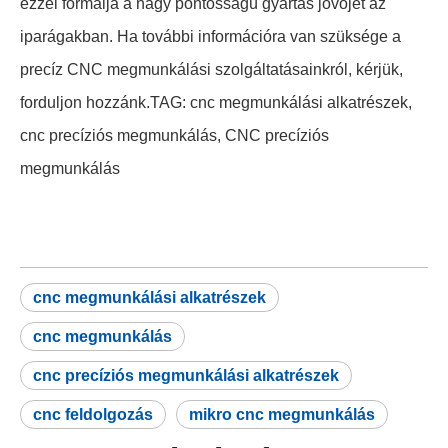
ezzel formálja a nagy pontosságú gyártás jövőjét az
iparágakban. Ha további információra van szüksége a
precíz CNC megmunkálási szolgáltatásainkról, kérjük,
forduljon hozzánk.TAG: cnc megmunkálási alkatrészek,
cnc precíziós megmunkálás, CNC precíziós
megmunkálás
cnc megmunkálási alkatrészek
cnc megmunkálás
cnc precíziós megmunkálási alkatrészek
cnc feldolgozás
mikro cnc megmunkálás