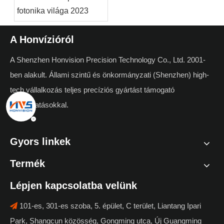
fotonika világa 2023
A Honvízióról
A Shenzhen Honvision Precision Technology Co., Ltd. 2001-
ben alakult. Állami szintű és önkormányzati (Shenzhen) high-
tech vállalkozás teljes precíziós gyártást támogató
szolgáltatásokkal.
Gyors linkek
Termék
Lépjen kapcsolatba velünk
101-es, 301-es szoba, 5. épület, C terület, Liantang Ipari

Park, Shangcun közösség, Gongming utca, Új Guangming