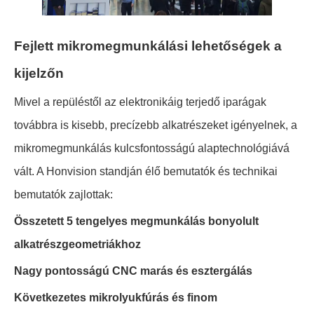
Fejlett mikromegmunkálási lehetőségek a
kijelzőn
Mivel a repüléstől az elektronikáig terjedő iparágak
továbbra is kisebb, precízebb alkatrészeket igényelnek, a
mikromegmunkálás kulcsfontosságú alaptechnológiává
vált. A Honvision standján élő bemutatók és technikai
bemutatók zajlottak:
Összetett 5 tengelyes megmunkálás bonyolult
alkatrészgeometriákhoz
Nagy pontosságú CNC marás és esztergálás
Következetes mikrolyukfúrás és finom